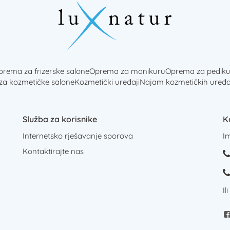
rema za frizerske salone
Oprema za manikuru
Oprema za pediku
 za kozmetičke salone
Kozmetički uređaji
Najam kozmetičkih uređa
Služba za korisnike
K
Internetsko rješavanje sporova
I
Kontaktirajte nas
Il