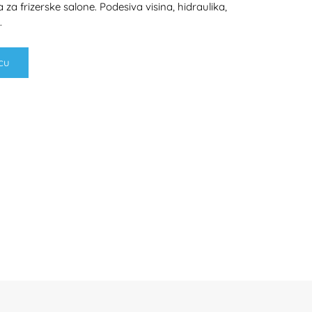
a za frizerske salone. Podesiva visina, hidraulika,
.
cu
H