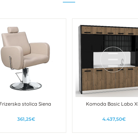
Frizerska stolica Siena
Komoda Basic Labo X
361,25€
4.437,50€
U košaricu
U košaricu