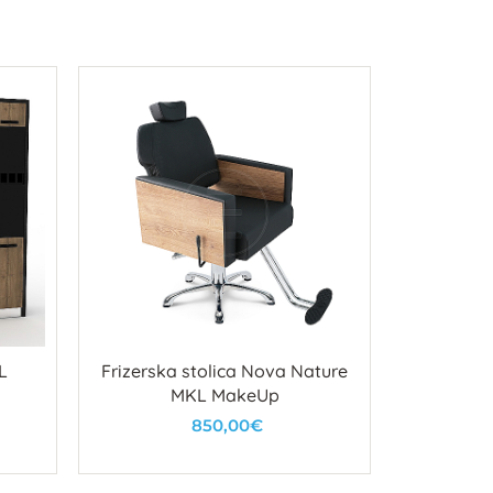
L
Frizerska stolica Nova Nature
WT-106 f
MKL MakeUp
850,00€
U košaricu