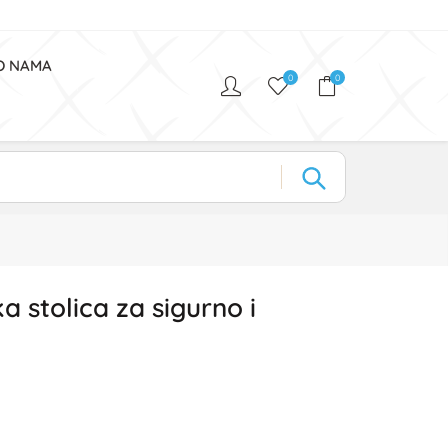
O NAMA
0
0
ka stolica za sigurno i