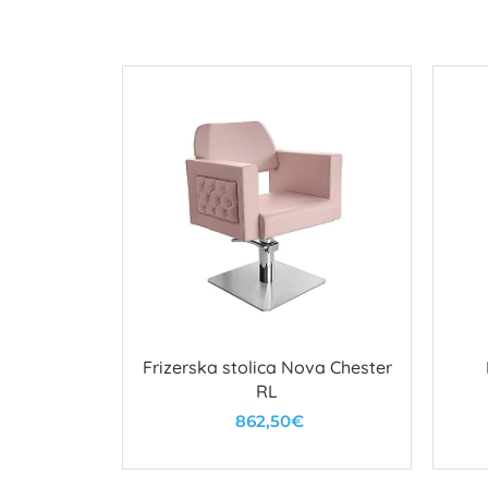
ute Kap BL
Frizerska stolica Nova Chester
RL
862,50€
u
U košaricu