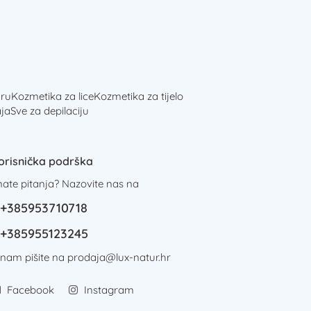
ru
Kozmetika za lice
Kozmetika za tijelo
ja
Sve za depilaciju
orisnička podrška
mate pitanja? Nazovite nas na
+385953710718
+385955123245
i nam pišite na
prodaja@lux-natur.hr
Facebook
Instagram