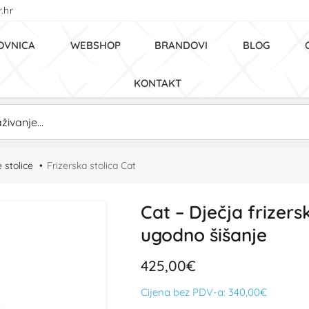
.hr
OVNICA
WEBSHOP
BRANDOVI
BLOG
KONTAKT
 stolice
Frizerska stolica Cat
Cat – Dječja frizers
ugodno šišanje
425,00€
Cijena bez PDV-a:
340,00€