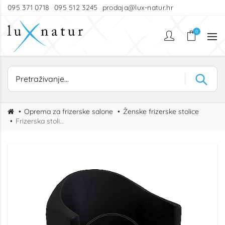
095 371 0718
095 512 3245
prodaja@lux-natur.hr
0
Oprema za frizerske salone
Ženske frizerske stolice
Frizerska stolica Evo Black KL