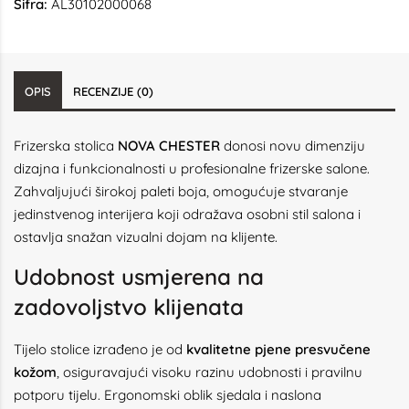
Šifra:
AL30102000068
OPIS
RECENZIJE (0)
Frizerska stolica
NOVA CHESTER
donosi novu dimenziju
dizajna i funkcionalnosti u profesionalne frizerske salone.
Zahvaljujući širokoj paleti boja, omogućuje stvaranje
jedinstvenog interijera koji odražava osobni stil salona i
ostavlja snažan vizualni dojam na klijente.
Udobnost usmjerena na
zadovoljstvo klijenata
Tijelo stolice izrađeno je od
kvalitetne pjene presvučene
kožom
, osiguravajući visoku razinu udobnosti i pravilnu
potporu tijelu. Ergonomski oblik sjedala i naslona