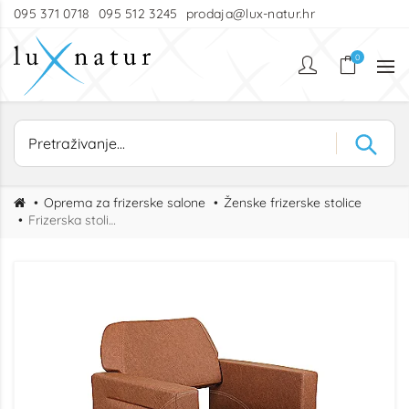
095 371 0718
095 512 3245
prodaja@lux-natur.hr
0
Oprema za frizerske salone
Ženske frizerske stolice
Frizerska stolica Nova Chester KL