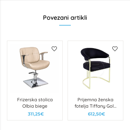
Povezani artikli
Frizerska stolica
Prijemna ženska
Olbia biege
fotelja Tiffany Gold
Berjer
311,25€
612,50€