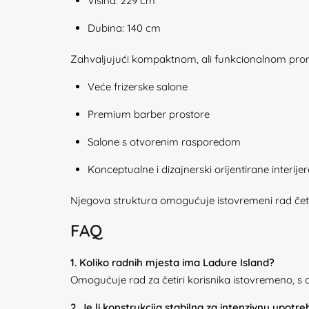
Visina: 229 cm
Dubina: 140 cm
Zahvaljujući kompaktnom, ali funkcionalnom promj
Veće frizerske salone
Premium barber prostore
Salone s otvorenim rasporedom
Konceptualne i dizajnerski orijentirane interijer
Njegova struktura omogućuje istovremeni rad četir
FAQ
1. Koliko radnih mjesta ima Ladure Island?
Omogućuje rad za četiri korisnika istovremeno, s
2. Je li konstrukcija stabilna za intenzivnu upotr