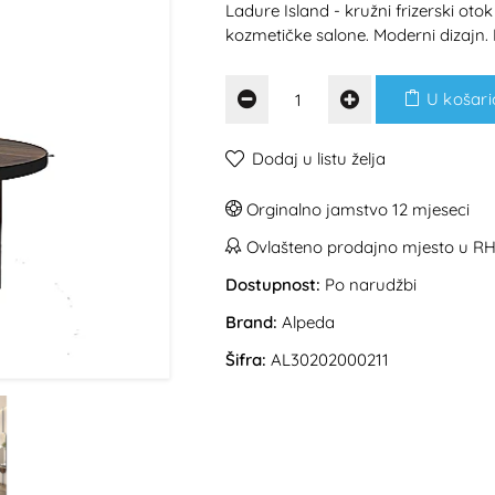
Ladure Island - kružni frizerski otok
kozmetičke salone. Moderni dizajn.
U košari
Dodaj u listu želja
Orginalno jamstvo 12 mjeseci
Ovlašteno prodajno mjesto u R
Dostupnost:
Po narudžbi
Brand:
Alpeda
Šifra:
AL30202000211