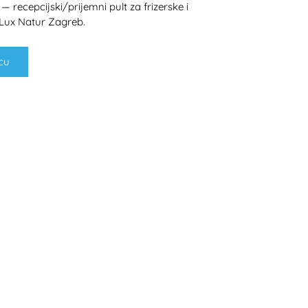
 — recepcijski/prijemni pult za frizerske i
 Lux Natur Zagreb.
cu
H