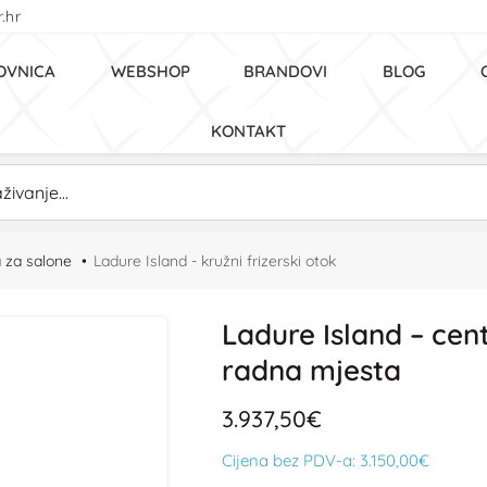
.hr
OVNICA
WEBSHOP
BRANDOVI
BLOG
KONTAKT
a za salone
Ladure Island - kružni frizerski otok
Ladure Island – cent
radna mjesta
3.937,50€
Cijena bez PDV-a:
3.150,00€