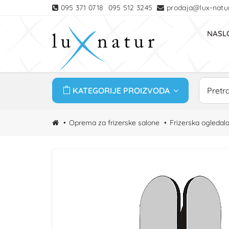
095 371 0718
095 512 3245
prodaja@lux-natur
NASL
KATEGORIJE PROIZVODA
Oprema za frizerske salone
Frizerska ogledal