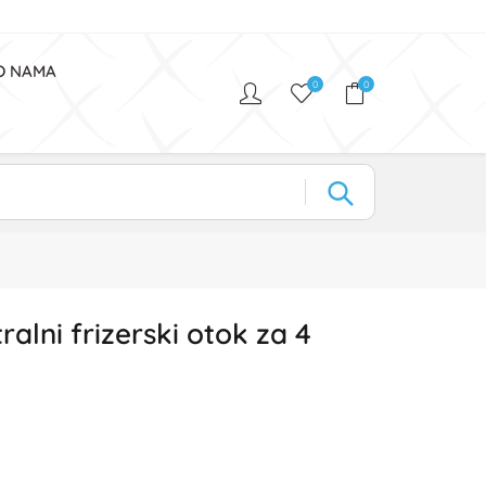
O NAMA
0
0
ralni frizerski otok za 4