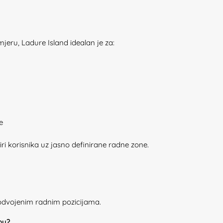
eru, Ladure Island idealan je za:
e
i korisnika uz jasno definirane radne zone.
 odvojenim radnim pozicijama.
ebu?