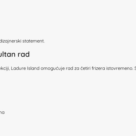
izajnerski statement.
ultan rad
ciji, Ladure Island omogućuje rad za četiri frizera istovremeno.
ona