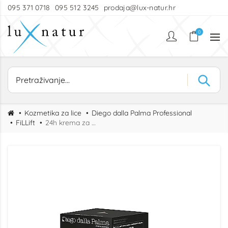
095 371 0718
095 512 3245
prodaja@lux-natur.hr
0
Kozmetika za lice
Diego dalla Palma Professional
FiLLift
24h krema za remodeliranje lica s lifting učinkom