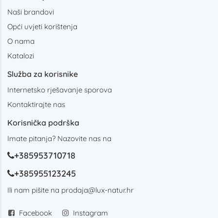
Naši brandovi
Opći uvjeti korištenja
O nama
Katalozi
Služba za korisnike
Internetsko rješavanje sporova
Kontaktirajte nas
Korisnička podrška
Imate pitanja? Nazovite nas na
+385953710718
+385955123245
Ili nam pišite na
prodaja@lux-natur.hr
Facebook
Instagram