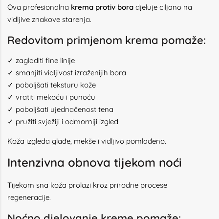
Ova profesionalna
krema protiv bora
djeluje ciljano na
vidljive znakove starenja.
Redovitom primjenom krema pomaže:
✓ zagladiti fine linije
✓ smanjiti vidljivost izraženijih bora
✓ poboljšati teksturu kože
✓ vratiti mekoću i punoću
✓ poboljšati ujednačenost tena
✓ pružiti svježiji i odmorniji izgled
Koža izgleda glađe, mekše i vidljivo pomlađeno.
Intenzivna obnova tijekom noći
Tijekom sna koža prolazi kroz prirodne procese
regeneracije.
Noćno djelovanje kreme pomaže: