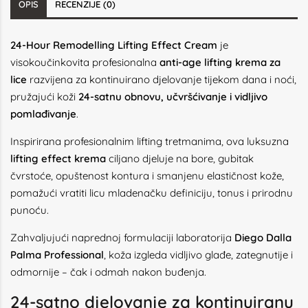
OPIS
RECENZIJE (0)
24-Hour Remodelling Lifting Effect Cream
je
visokoučinkovita profesionalna
anti-age lifting krema za
lice
razvijena za kontinuirano djelovanje tijekom dana i noći,
pružajući koži
24-satnu obnovu, učvršćivanje i vidljivo
pomlađivanje
.
Inspirirana profesionalnim lifting tretmanima, ova luksuzna
lifting effect krema
ciljano djeluje na bore, gubitak
čvrstoće, opuštenost kontura i smanjenu elastičnost kože,
pomažući vratiti licu mladenačku definiciju, tonus i prirodnu
punoću.
Zahvaljujući naprednoj formulaciji laboratorija
Diego Dalla
Palma Professional
, koža izgleda vidljivo glađe, zategnutije i
odmornije – čak i odmah nakon buđenja.
24-satno djelovanje za kontinuiranu