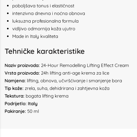
poboljšava tonus i elastičnost
intenzivna dnevna i noćna obnova
luksuzna profesionalna formula
vidljivo odmornija koža ujutro
Made in Italy kvaliteta
Tehničke karakteristike
Naziv proizvoda:
24-Hour Remodelling Lifting Effect Cream
Vrsta proizvoda:
24h lifting anti-age krema za lice
Namjena:
lifting, obnova, učvršćivanje i smanjenje bora
Tip kože:
zrela, suha, dehidrirana i zahtjevna koža
Tekstura:
bogata lifting krema
Podrijetlo:
Italy
Pakiranje:
50 ml