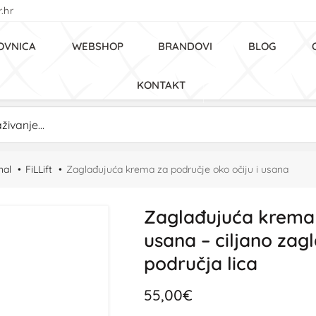
.hr
OVNICA
WEBSHOP
BRANDOVI
BLOG
KONTAKT
nal
FiLLift
Zaglađujuća krema za područje oko očiju i usana
Zaglađujuća krema z
usana – ciljano zagla
područja lica
55,00€