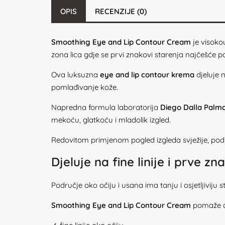
OPIS
RECENZIJE (0)
Smoothing Eye and Lip Contour Cream
je visoko
zona lica gdje se prvi znakovi starenja najčešće po
Ova luksuzna
eye and lip contour krema
djeluje n
pomlađivanje kože.
Napredna formula laboratorija
Diego Dalla Palma
mekoću, glatkoću i mladolik izgled.
Redovitom primjenom pogled izgleda svježije, područ
Djeluje na fine linije i prve z
Područje oko očiju i usana ima tanju i osjetljiviju
Smoothing Eye and Lip Contour Cream
pomaže dj