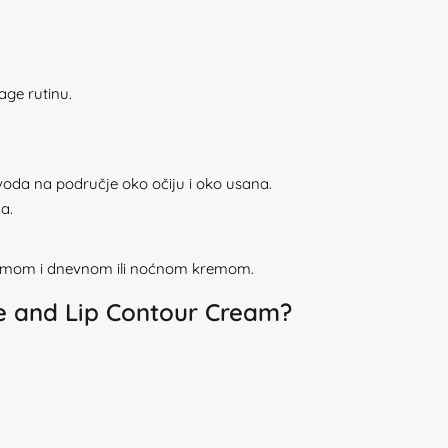
age rutinu.
voda na područje oko očiju i oko usana.
a.
erumom i dnevnom ili noćnom kremom.
e and Lip Contour Cream?