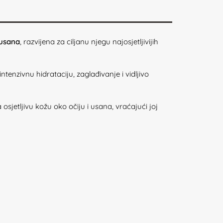
 usana
, razvijena za ciljanu njegu najosjetljivijih
intenzivnu hidrataciju, zaglađivanje i vidljivo
 osjetljivu kožu oko očiju i usana, vraćajući joj