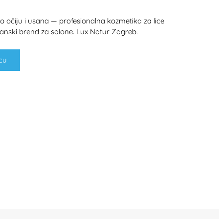
očiju i usana — profesionalna kozmetika za lice
ijanski brend za salone. Lux Natur Zagreb.
cu
H