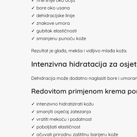
✓ fine linije oko očiju
✓ bore oko usana
✓ dehidracijske linije
✓ znakove umora
✓ gubitak elastičnosti
✓ smanjenu punoću kože
Rezultat je glađa, mekša i vidljivo mlađa koža.
Intenzivna hidratacija za osjet
Dehidracija može dodatno naglasiti bore i umoran i
Redovitom primjenom krema po
✓ intenzivno hidratizirati kožu
✓ smanjiti osjećaj zatezanja
✓ vratiti mekoću i podatnost
✓ poboljšati elastičnost
✓ očuvati prirodnu zaštitnu barijeru kože