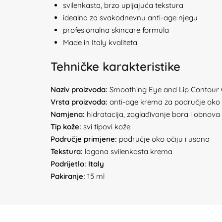
svilenkasta, brzo upijajuća tekstura
idealna za svakodnevnu anti-age njegu
profesionalna skincare formula
Made in Italy kvaliteta
Tehničke karakteristike
Naziv proizvoda:
Smoothing Eye and Lip Contour
Vrsta proizvoda:
anti-age krema za područje oko 
Namjena:
hidratacija, zaglađivanje bora i obnova 
Tip kože:
svi tipovi kože
Područje primjene:
područje oko očiju i usana
Tekstura:
lagana svilenkasta krema
Podrijetlo:
Italy
Pakiranje:
15 ml