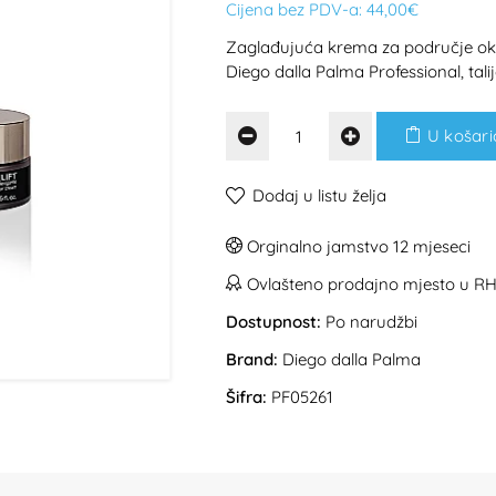
Cijena bez PDV-a:
44,00€
Zaglađujuća krema za područje oko 
Diego dalla Palma Professional, tal
U košari
Dodaj u listu želja
Orginalno jamstvo 12 mjeseci
Ovlašteno prodajno mjesto u R
Dostupnost:
Po narudžbi
Brand:
Diego dalla Palma
Šifra:
PF05261