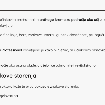
učinkovita profesionalna
anti-age krema za područje oko očiju i
javljuju.
a fine linije, bore, znakove umora i gubitak elastičnosti, pružajući 
 Professional
osmišljena je kako bi nježno, ali učinkovito obnovila
je oko usana glađe, a cijelo lice odmornije i revitalizirano.
nakove starenja
 strukturu kože te prva pokazuje znakove starenja.
elovati na: