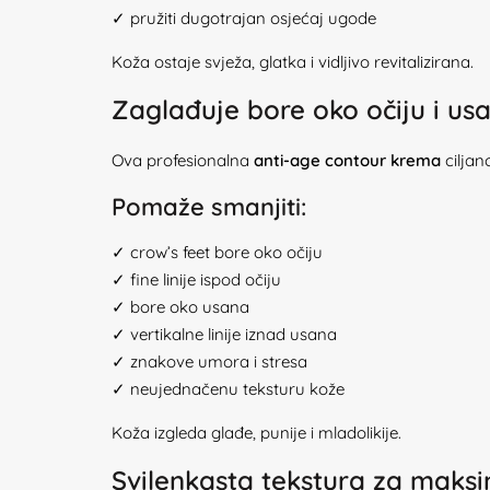
✓ pružiti dugotrajan osjećaj ugode
Koža ostaje svježa, glatka i vidljivo revitalizirana.
Zaglađuje bore oko očiju i us
Ova profesionalna
anti-age contour krema
ciljano
Pomaže smanjiti:
✓ crow’s feet bore oko očiju
✓ fine linije ispod očiju
✓ bore oko usana
✓ vertikalne linije iznad usana
✓ znakove umora i stresa
✓ neujednačenu teksturu kože
Koža izgleda glađe, punije i mladolikije.
Svilenkasta tekstura za maks