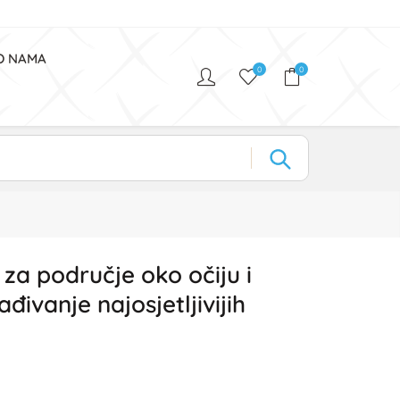
O NAMA
0
0
a područje oko očiju i
đivanje najosjetljivijih