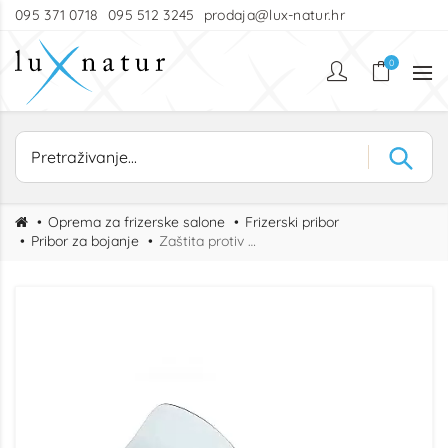
095 371 0718
095 512 3245
prodaja@lux-natur.hr
0
Oprema za frizerske salone
Frizerski pribor
Pribor za bojanje
Zaštita protiv sprejanja