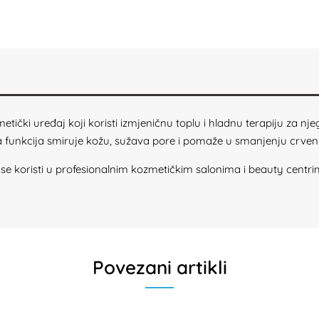
tički uređaj koji koristi izmjeničnu toplu i hladnu terapiju za njeg
a funkcija smiruje kožu, sužava pore i pomaže u smanjenju crveni
e se koristi u profesionalnim kozmetičkim salonima i beauty centr
Povezani artikli