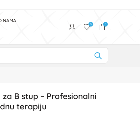
O NAMA
0
0
 za B stup – Profesionalni
adnu terapiju