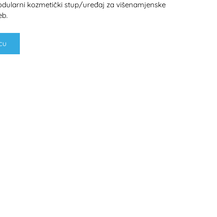
odularni kozmetički stup/uređaj za višenamjenske
eb.
cu
H