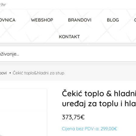
.hr
OVNICA
WEBSHOP
BRANDOVI
BLOG
KONTAKT
povi
Čekić toplo&hladni za stup
Čekić toplo & hladni
uređaj za toplu i hl
373,75€
Cijena bez PDV-a:
299,00€