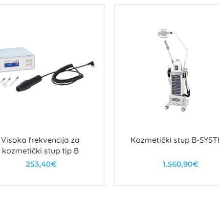
Visoka frekvencija za
Kozmetički stup B-SYS
tula
kozmetički stup tip B
253,40€
1.560,90€
U košaricu
U košaricu