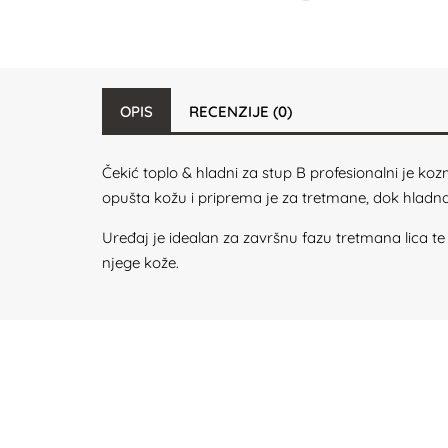
OPIS
RECENZIJE (0)
Čekić toplo & hladni za stup B profesionalni je kozme
opušta kožu i priprema je za tretmane, dok hladn
Uređaj je idealan za završnu fazu tretmana lica t
njege kože.