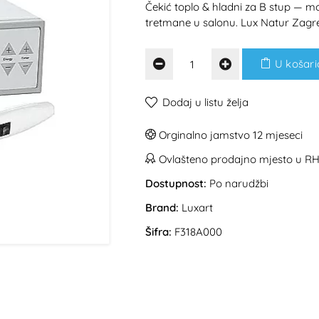
Čekić toplo & hladni za B stup — m
tretmane u salonu. Lux Natur Zagr
U košari
Dodaj u listu želja
Orginalno jamstvo 12 mjeseci
Ovlašteno prodajno mjesto u R
Dostupnost:
Po narudžbi
Brand:
Luxart
Šifra:
F318A000