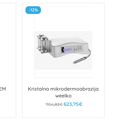
-12%
-19%
TEM
Kristalna mikrodermoabrazija
Ultra
weelko
kozme
623,75€
704,83€
3
U košaricu