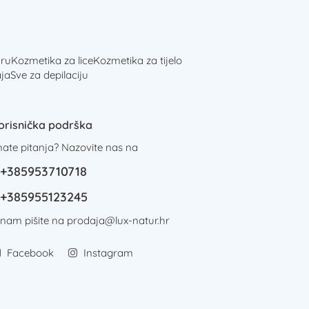
ru
Kozmetika za lice
Kozmetika za tijelo
ja
Sve za depilaciju
orisnička podrška
mate pitanja? Nazovite nas na
+385953710718
+385955123245
i nam pišite na
prodaja@lux-natur.hr
Facebook
Instagram