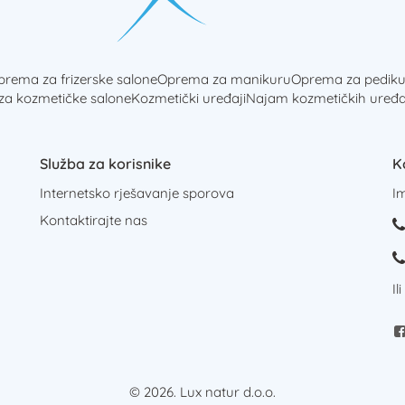
rema za frizerske salone
Oprema za manikuru
Oprema za pediku
 za kozmetičke salone
Kozmetički uređaji
Najam kozmetičkih uređa
Služba za korisnike
K
Internetsko rješavanje sporova
I
Kontaktirajte nas
Il
© 2026. Lux natur d.o.o.