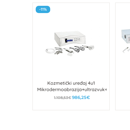
-11%
 B stup
Kozmetički uređaj 4u1
Mikrodermoabrazija+ultrazvuk+čekić+špa
986,25€
1.108,53€
u
U košaricu