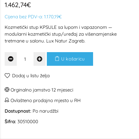
1.462,74€
Cijena bez PDV-a:
1.170,19€
Kozmetički stup KPSULE sa lupom i vapazonom —
modularni kozmetički stup/uređaj za višenamjenske
tretmane u salonu. Lux Natur Zagreb.
U košaricu
Dodaj u listu želja
Orginalno jamstvo 12 mjeseci
Ovlašteno prodajno mjesto u RH
Dostupnost:
Po narudžbi
Šifra:
30510000