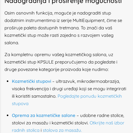
Nadogradnja i proširenje mogućnosti
Osim osnovnih funkcija, moguće je nadograditi stup
dodatnim instrumentima iz serije MultiEquipment, čime se
proširuje paleta dostupnih tretmana. To znači da vaš
kozmetički stup može rasti zajedno s razvojem vašeg
salona.
Za kompletnu opremu vašeg kozmetičkog salona, uz
kozmetički stup KPSULE preporučujemo da pogledate i
druge povezane kategorije proizvoda koje nudimo:
Kozmetički stupovi
– ultrazvuk, mikrodermoabrazija,
visoka frekvencija i drugi uređaji koji se mogu integrirati
ili koristiti samostalno.
Pogledajte ponudu kozmetičkih
stupova
Oprema za kozmetičke salone
– udobne radne stolice,
stolovi za masažu i kozmetički stolovi.
Otkrijte naš izbor
radnih stolica
i
stolova za masažu
.