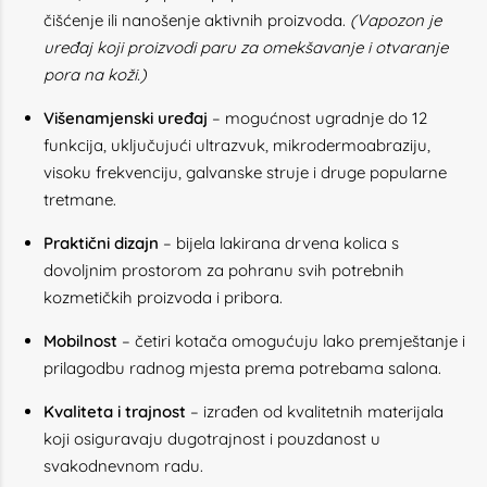
čišćenje ili nanošenje aktivnih proizvoda.
(Vapozon je
uređaj koji proizvodi paru za omekšavanje i otvaranje
pora na koži.)
Višenamjenski uređaj
– mogućnost ugradnje do 12
funkcija, uključujući ultrazvuk, mikrodermoabraziju,
visoku frekvenciju, galvanske struje i druge popularne
tretmane.
Praktični dizajn
– bijela lakirana drvena kolica s
dovoljnim prostorom za pohranu svih potrebnih
kozmetičkih proizvoda i pribora.
Mobilnost
– četiri kotača omogućuju lako premještanje i
prilagodbu radnog mjesta prema potrebama salona.
Kvaliteta i trajnost
– izrađen od kvalitetnih materijala
koji osiguravaju dugotrajnost i pouzdanost u
svakodnevnom radu.