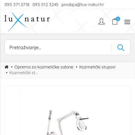
095 371 0718
095 512 3245
prodaja@lux-natur.hr
0
Oprema za kozmetičke salone
Kozmetički stupovi
Kozmetički stup KPSULE sa lupom i vapazonom