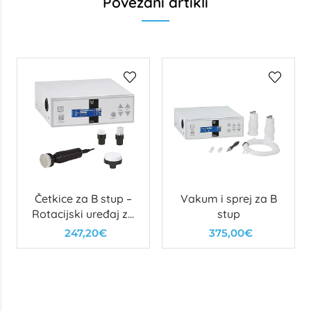
Povezani artikli
Četkice za B stup –
Vakum i sprej za B
Rotacijski uređaj za
stup
piling
247,20€
375,00€