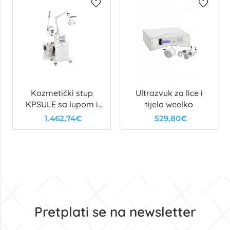
Kozmetički stup
Ultrazvuk za lice i
KPSULE sa lupom i
tijelo weelko
vapazonom
1.462,74€
529,80€
Pretplati se na newsletter