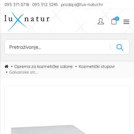
095 371 0718
095 512 3245
prodaja@lux-natur.hr
0
Oprema za kozmetičke salone
Kozmetički stupovi
Galvanske struje B stup