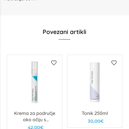
Povezani artikli
Krema za područje
Tonik 250ml
oko očiju s
30,00€
hijaluronskom
42,00€