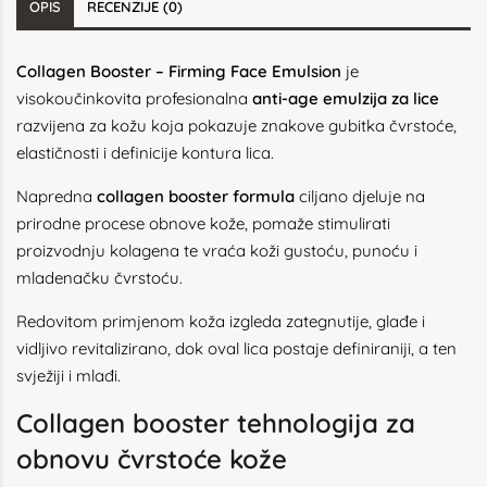
OPIS
RECENZIJE (0)
Collagen Booster – Firming Face Emulsion
je
visokoučinkovita profesionalna
anti-age emulzija za lice
razvijena za kožu koja pokazuje znakove gubitka čvrstoće,
elastičnosti i definicije kontura lica.
Napredna
collagen booster formula
ciljano djeluje na
prirodne procese obnove kože, pomaže stimulirati
proizvodnju kolagena te vraća koži gustoću, punoću i
mladenačku čvrstoću.
Redovitom primjenom koža izgleda zategnutije, glađe i
vidljivo revitalizirano, dok oval lica postaje definiraniji, a ten
svježiji i mlađi.
Collagen booster tehnologija za
obnovu čvrstoće kože