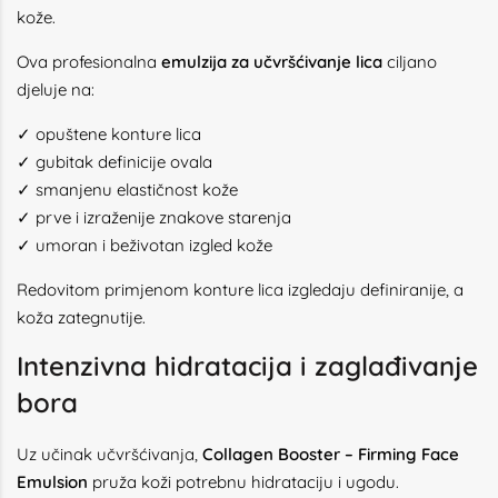
kože.
Ova profesionalna
emulzija za učvršćivanje lica
ciljano
djeluje na:
✓ opuštene konture lica
✓ gubitak definicije ovala
✓ smanjenu elastičnost kože
✓ prve i izraženije znakove starenja
✓ umoran i beživotan izgled kože
Redovitom primjenom konture lica izgledaju definiranije, a
koža zategnutije.
Intenzivna hidratacija i zaglađivanje
bora
Uz učinak učvršćivanja,
Collagen Booster – Firming Face
Emulsion
pruža koži potrebnu hidrataciju i ugodu.