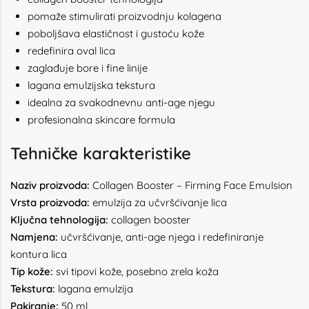
pomaže stimulirati proizvodnju kolagena
poboljšava elastičnost i gustoću kože
redefinira oval lica
zaglađuje bore i fine linije
lagana emulzijska tekstura
idealna za svakodnevnu anti-age njegu
profesionalna skincare formula
Tehničke karakteristike
Naziv proizvoda:
Collagen Booster – Firming Face Emulsion
Vrsta proizvoda:
emulzija za učvršćivanje lica
Ključna tehnologija:
collagen booster
Namjena:
učvršćivanje, anti-age njega i redefiniranje
kontura lica
Tip kože:
svi tipovi kože, posebno zrela koža
Tekstura:
lagana emulzija
Pakiranje:
50 ml