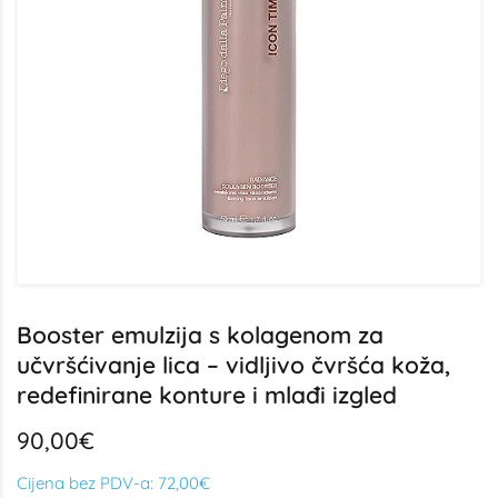
Booster emulzija s kolagenom za
učvršćivanje lica – vidljivo čvršća koža,
redefinirane konture i mlađi izgled
90,00€
Cijena bez PDV-a:
72,00€