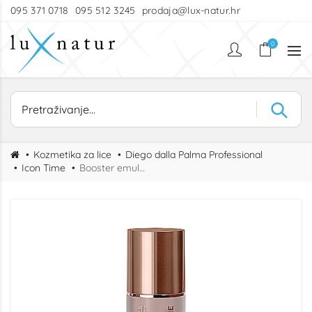
095 371 0718
095 512 3245
prodaja@lux-natur.hr
0
Kozmetika za lice
Diego dalla Palma Professional
Icon Time
Booster emulzija s kolagenom za učvršćivanje lica