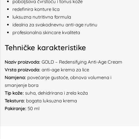
poboljšava čvrstoću i tonus kože
redefinira konture lica
luksuzna nutritivna formula
idealna za svakodnevnu anti-age rutinu
profesionalna skincare kvaliteta
Tehničke karakteristike
Naziv proizvoda:
GOLD – Redensifying Anti-Age Cream
Vrsta proizvoda:
anti-age krema za lice
Namjena:
povećanje gustoće, obnova volumena i
smanjenje bora
Tip kože:
suha, dehidrirana i zrela koža
Tekstura:
bogata luksuzna krema
Pakiranje:
50 ml