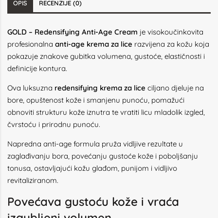
OPIS
RECENZIJE (0)
GOLD – Redensifying Anti-Age Cream
je visokoučinkovita
profesionalna
anti-age krema za lice
razvijena za kožu koja
pokazuje znakove gubitka volumena, gustoće, elastičnosti i
definicije kontura.
Ova luksuzna
redensifying krema za lice
ciljano djeluje na
bore, opuštenost kože i smanjenu punoću, pomažući
obnoviti strukturu kože iznutra te vratiti licu mladolik izgled,
čvrstoću i prirodnu punoću.
Napredna anti-age formula pruža vidljive rezultate u
zaglađivanju bora, povećanju gustoće kože i poboljšanju
tonusa, ostavljajući kožu glađom, punijom i vidljivo
revitaliziranom.
Povećava gustoću kože i vraća
izgubljeni volumen