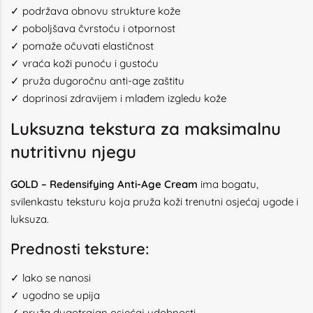
✓ podržava obnovu strukture kože
✓ poboljšava čvrstoću i otpornost
✓ pomaže očuvati elastičnost
✓ vraća koži punoću i gustoću
✓ pruža dugoročnu anti-age zaštitu
✓ doprinosi zdravijem i mlađem izgledu kože
Luksuzna tekstura za maksimalnu
nutritivnu njegu
GOLD – Redensifying Anti-Age Cream
ima bogatu,
svilenkastu teksturu koja pruža koži trenutni osjećaj ugode i
luksuza.
Prednosti teksture:
✓ lako se nanosi
✓ ugodno se upija
✓ pruža dugotrajan osjećaj udobnosti