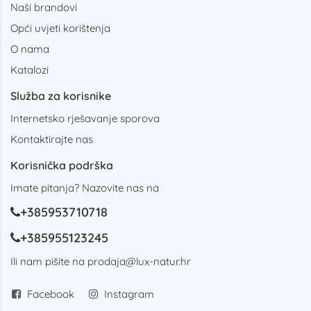
Naši brandovi
Opći uvjeti korištenja
O nama
Katalozi
Služba za korisnike
Internetsko rješavanje sporova
Kontaktirajte nas
Korisnička podrška
Imate pitanja? Nazovite nas na
+385953710718
+385955123245
Ili nam pišite na
prodaja@lux-natur.hr
Facebook
Instagram