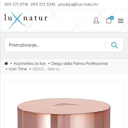
095 371 0718
095 512 3245
prodaja@lux-natur.hr
0
Kozmetika za lice
Diego dalla Palma Professional
Icon Time
GOLD – anti-age krema za obnovu gustoće kože