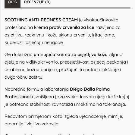
OPIS
RECENZIJE (0)
SOOTHING ANTI-REDNESS CREAM
je visokoučinkovita
profesionalna
krema protiv crvenila za lice
razvijena za
osjetljivu, reaktivnu i kožu sklonu crvenilu, iritacijama,
kuperozi i osjećaju neugode.
Ova luksuzna
umirujuća krema za osjetljivu kožu
ciljano
djeluje na vidljivo crvenilo, preosjetljivost, osjećaj peckanja i
oslabljenu kožnu barijeru, pružajući trenutno olakšanje i
dugoročnu zaštitu.
Napredna formula laboratorija
Diego Dalla Palma
Professional
osmišljena je za svakodnevnu njegu kože kojoj
je potrebna stabilnost, ravnoteža i maksimalna tolerancija.
Redovitom primjenom koža izgleda ujednačenije, mirnije,
otpornije i vidljivo zdravije.