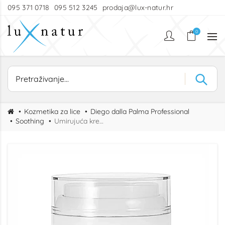
095 371 0718
095 512 3245
prodaja@lux-natur.hr
0
Kozmetika za lice
Diego dalla Palma Professional
Soothing
Umirujuća krema protiv crvenila