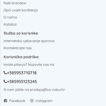
Naši brandovi
Opći uvjeti korištenja
O nama
Katalozi
Služba za korisnike
Internetsko rješavanje sporova
Kontaktirajte nas
Korisnička podrška
Imate pitanja? Nazovite nas na
+385953710718
+385955123245
Ili nam pišite na
prodaja@lux-natur.hr
Facebook
Instagram