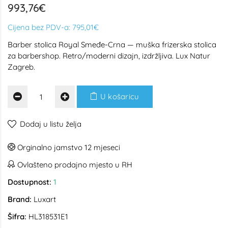
993,76€
Cijena bez PDV-a:
795,01€
Barber stolica Royal Smeđe-Crna — muška frizerska stolica
za barbershop. Retro/moderni dizajn, izdržljiva. Lux Natur
Zagreb.
U košaricu
Dodaj u listu želja
Orginalno jamstvo 12 mjeseci
Ovlašteno prodajno mjesto u RH
Dostupnost:
1
Brand:
Luxart
Šifra:
HL318531E1