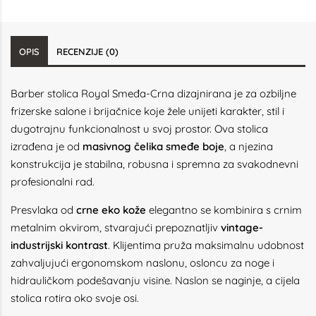
OPIS
RECENZIJE (0)
Barber stolica Royal Smeđa-Crna dizajnirana je za ozbiljne
frizerske salone i brijačnice koje žele unijeti karakter, stil i
dugotrajnu funkcionalnost u svoj prostor. Ova stolica
izrađena je od
masivnog čelika smeđe boje
, a njezina
konstrukcija je stabilna, robusna i spremna za svakodnevni
profesionalni rad.
Presvlaka od
crne eko kože
elegantno se kombinira s crnim
metalnim okvirom, stvarajući prepoznatljiv
vintage-
industrijski kontrast
. Klijentima pruža maksimalnu udobnost
zahvaljujući ergonomskom naslonu, osloncu za noge i
hidrauličkom podešavanju visine. Naslon se naginje, a cijela
stolica rotira oko svoje osi.