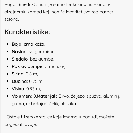
Royal Smeđa-Crna nije samo funkcionalna – ona je
dizajnerski komad koji podiže identitet svakog barber
salona.
Karakteristike:
Boja: crna koža
,
Naslon:
sa gumbima,
Sjedalo:
bez gumbe,
Pokrov pumpe:
crne boje,
Sirina:
0.8 m,
Dubina:
0.75 m,
Visina:
0.93 m,
Volumen:
0.
Materijali:
Drvo, željezo, spužva, aluminij,
guma, nehrđajući čelik, plastika
Ostale frizerske stolice koje imamo u ponudi, možete
pogledati
ovdje.