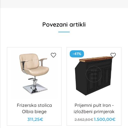
Povezani artikli
-41%
Frizerska stolica
Prijemni pult Iron -
Olbia biege
izložbeni primjerak
311,25€
1.500,00€
2.562,50€