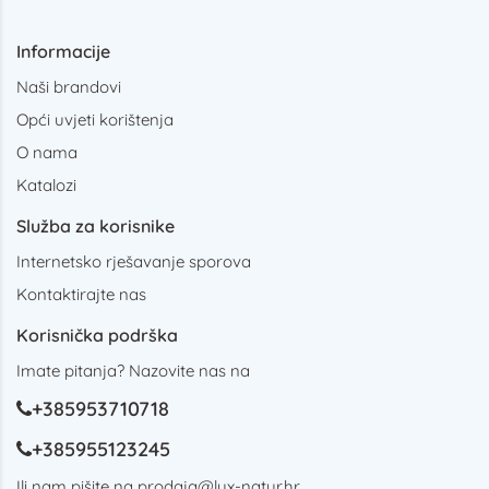
Informacije
Naši brandovi
Opći uvjeti korištenja
O nama
Katalozi
Služba za korisnike
Internetsko rješavanje sporova
Kontaktirajte nas
Korisnička podrška
Imate pitanja? Nazovite nas na
+385953710718
+385955123245
Ili nam pišite na
prodaja@lux-natur.hr