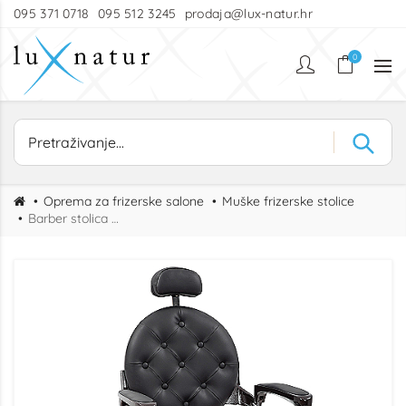
095 371 0718
095 512 3245
prodaja@lux-natur.hr
0
Oprema za frizerske salone
Muške frizerske stolice
Barber stolica Royal Smeđa-Crna – Masivna retro stolica za brijačnice