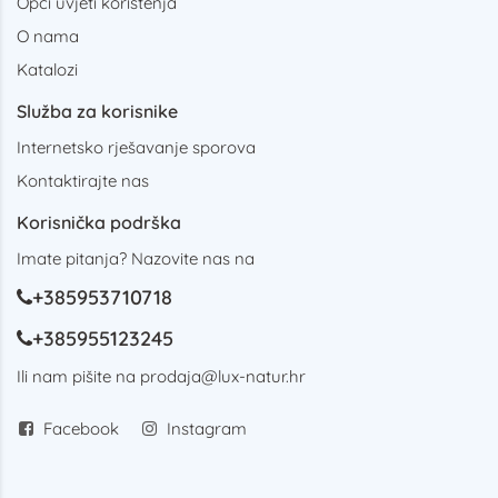
Opći uvjeti korištenja
O nama
Katalozi
Služba za korisnike
Internetsko rješavanje sporova
Kontaktirajte nas
Korisnička podrška
Imate pitanja? Nazovite nas na
+385953710718
+385955123245
Ili nam pišite na
prodaja@lux-natur.hr
Facebook
Instagram