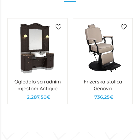
Ogledalo sa radnim
Frizerska stolica
mjestom Antique
Genova
Man
2.287,50€
736,25€