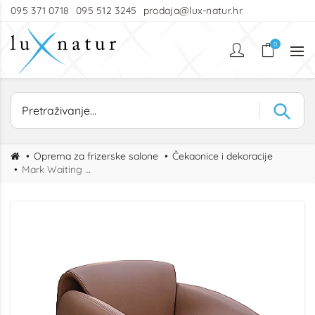
095 371 0718
095 512 3245
prodaja@lux-natur.hr
0
Oprema za frizerske salone
Čekaonice i dekoracije
Mark Waiting Chair