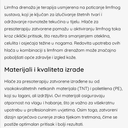
Limfna drenaža je terapija usmjerena na poticanje limfnog
sustava, koji je ključan za izlučivanje štetnih tvari i
održavanje ravnoteže tekućina u tijelu. Hlače za
presoterapiju zatvorene pomažu u aktiviranju limfnog toka
kroz ciklički pritisak, što rezultira smanjenjem oteklina,
celulita i osjećaja težine u nogama. Redovita upotreba ovih
hlača u kombinaciji s limfnom drenažom može značajno
poboljšati opće zdravlje i izgled kože.
Materijali i kvaliteta izrade
Hlače za presoterapiju zatvorene izrađene su od
visokokvalitetnih netkanih materijala (TNT) i polietilena (PE),
koji su lagani, ali izdržljivi. Ovi materijali osiguravaju
otpornost na vlagu i habanje, što je važno za višekratnu
upotrebu u profesionalnim uvjetima. Osim toga, zatvoreni
dizajn sprječava curenje zraka tijekom tretmana, čime se
postiže optimalan pritisak i bolji rezultati.