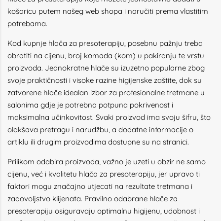
košaricu putem našeg web shopa i naručiti prema vlastitim
potrebama.
Kod kupnje hlača za presoterapiju, posebnu pažnju treba
obratiti na cijenu, broj komada (kom) u pakiranju te vrstu
proizvoda. Jednokratne hlače su izuzetno popularne zbog
svoje praktičnosti i visoke razine higijenske zaštite, dok su
zatvorene hlače idealan izbor za profesionalne tretmane u
salonima gdje je potrebna potpuna pokrivenost i
maksimalna učinkovitost. Svaki proizvod ima svoju šifru, što
olakšava pretragu i narudžbu, a dodatne informacije o
artiklu ili drugim proizvodima dostupne su na stranici.
Prilikom odabira proizvoda, važno je uzeti u obzir ne samo
cijenu, već i kvalitetu hlača za presoterapiju, jer upravo ti
faktori mogu značajno utjecati na rezultate tretmana i
zadovoljstvo klijenata. Pravilno odabrane hlače za
presoterapiju osiguravaju optimalnu higijenu, udobnost i