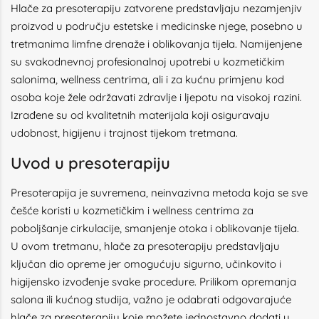
Hlače za presoterapiju zatvorene predstavljaju nezamjenjiv
proizvod u području estetske i medicinske njege, posebno u
tretmanima limfne drenaže i oblikovanja tijela. Namijenjene
su svakodnevnoj profesionalnoj upotrebi u kozmetičkim
salonima, wellness centrima, ali i za kućnu primjenu kod
osoba koje žele održavati zdravlje i ljepotu na visokoj razini.
Izrađene su od kvalitetnih materijala koji osiguravaju
udobnost, higijenu i trajnost tijekom tretmana.
Uvod u presoterapiju
Presoterapija je suvremena, neinvazivna metoda koja se sve
češće koristi u kozmetičkim i wellness centrima za
poboljšanje cirkulacije, smanjenje otoka i oblikovanje tijela.
U ovom tretmanu, hlače za presoterapiju predstavljaju
ključan dio opreme jer omogućuju sigurno, učinkovito i
higijensko izvođenje svake procedure. Prilikom opremanja
salona ili kućnog studija, važno je odabrati odgovarajuće
hlače za presoterapiju koje možete jednostavno dodati u