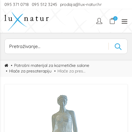
095 371 0718
095 512 3245
prodaja@lux-natur.hr
0
Potrošni materijal za kozmetičke salone
Hlače za presoterapiju
Hlače za presoterapiju zatvorene