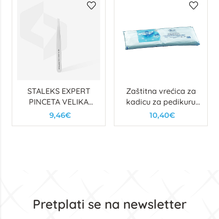
STALEKS EXPERT
Zaštitna vrećica za
PINCETA VELIKA
kadicu za pedikuru
KOSI VRH
100 kom
9,46€
10,40€
Pretplati se na newsletter