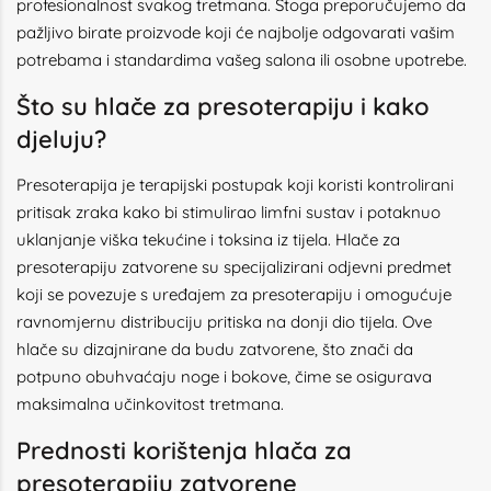
profesionalnost svakog tretmana. Stoga preporučujemo da
pažljivo birate proizvode koji će najbolje odgovarati vašim
potrebama i standardima vašeg salona ili osobne upotrebe.
Što su hlače za presoterapiju i kako
djeluju?
Presoterapija je terapijski postupak koji koristi kontrolirani
pritisak zraka kako bi stimulirao limfni sustav i potaknuo
uklanjanje viška tekućine i toksina iz tijela. Hlače za
presoterapiju zatvorene su specijalizirani odjevni predmet
koji se povezuje s uređajem za presoterapiju i omogućuje
ravnomjernu distribuciju pritiska na donji dio tijela. Ove
hlače su dizajnirane da budu zatvorene, što znači da
potpuno obuhvaćaju noge i bokove, čime se osigurava
maksimalna učinkovitost tretmana.
Prednosti korištenja hlača za
presoterapiju zatvorene