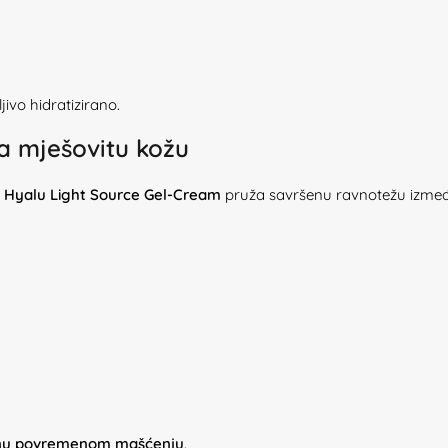
jivo hidratizirano.
a mješovitu kožu
,
Hyalu Light Source Gel-Cream
pruža savršenu ravnotežu između
lonu povremenom mašćenju
.