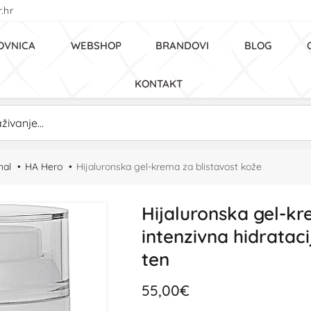
.hr
OVNICA
WEBSHOP
BRANDOVI
BLOG
KONTAKT
nal
HA Hero
Hijaluronska gel-krema za blistavost kože
Hijaluronska gel-kr
intenzivna hidratacij
ten
55,00€