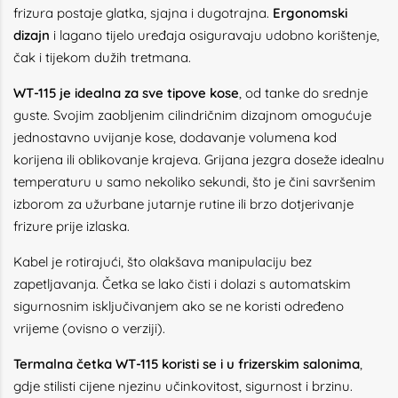
frizura postaje glatka, sjajna i dugotrajna.
Ergonomski
dizajn
i lagano tijelo uređaja osiguravaju udobno korištenje,
čak i tijekom dužih tretmana.
WT-115 je idealna za sve tipove kose
, od tanke do srednje
guste. Svojim zaobljenim cilindričnim dizajnom omogućuje
jednostavno uvijanje kose, dodavanje volumena kod
korijena ili oblikovanje krajeva. Grijana jezgra doseže idealnu
temperaturu u samo nekoliko sekundi, što je čini savršenim
izborom za užurbane jutarnje rutine ili brzo dotjerivanje
frizure prije izlaska.
Kabel je rotirajući, što olakšava manipulaciju bez
zapetljavanja. Četka se lako čisti i dolazi s automatskim
sigurnosnim isključivanjem ako se ne koristi određeno
vrijeme (ovisno o verziji).
Termalna četka WT-115 koristi se i u frizerskim salonima
,
gdje stilisti cijene njezinu učinkovitost, sigurnost i brzinu.