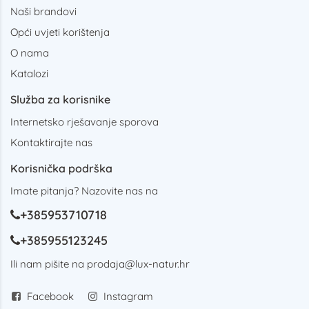
Naši brandovi
Opći uvjeti korištenja
O nama
Katalozi
Služba za korisnike
Internetsko rješavanje sporova
Kontaktirajte nas
Korisnička podrška
Imate pitanja? Nazovite nas na
+385953710718
+385955123245
Ili nam pišite na
prodaja@lux-natur.hr
Facebook
Instagram