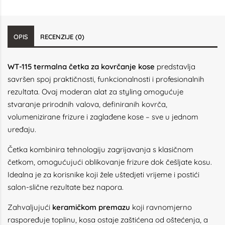
OPIS
RECENZIJE (0)
WT-115 termalna četka za kovrčanje kose
predstavlja
savršen spoj praktičnosti, funkcionalnosti i profesionalnih
rezultata. Ovaj moderan alat za styling omogućuje
stvaranje prirodnih valova, definiranih kovrča,
volumenizirane frizure i zaglađene kose – sve u jednom
uređaju.
Četka kombinira tehnologiju zagrijavanja s klasičnom
četkom, omogućujući oblikovanje frizure dok češljate kosu.
Idealna je za korisnike koji žele uštedjeti vrijeme i postići
salon-slične rezultate bez napora.
Zahvaljujući
keramičkom premazu
koji ravnomjerno
raspoređuje toplinu, kosa ostaje zaštićena od oštećenja, a