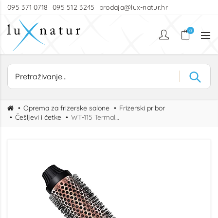
095 371 0718
095 512 3245
prodaja@lux-natur.hr
0
Oprema za frizerske salone
Frizerski pribor
Češljevi i četke
WT-115 Termalna četka za kovrčanje – Profesionalni styling alat za volumen i sjaj