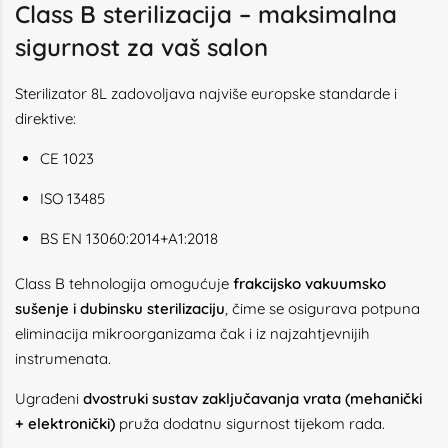
Class B sterilizacija – maksimalna
sigurnost za vaš salon
Sterilizator 8L zadovoljava najviše europske standarde i
direktive:
CE 1023
ISO 13485
BS EN 13060:2014+A1:2018
Class B tehnologija omogućuje
frakcijsko vakuumsko
sušenje i dubinsku sterilizaciju
, čime se osigurava potpuna
eliminacija mikroorganizama čak i iz najzahtjevnijih
instrumenata.
Ugrađeni
dvostruki sustav zaključavanja vrata (mehanički
+ elektronički)
pruža dodatnu sigurnost tijekom rada.