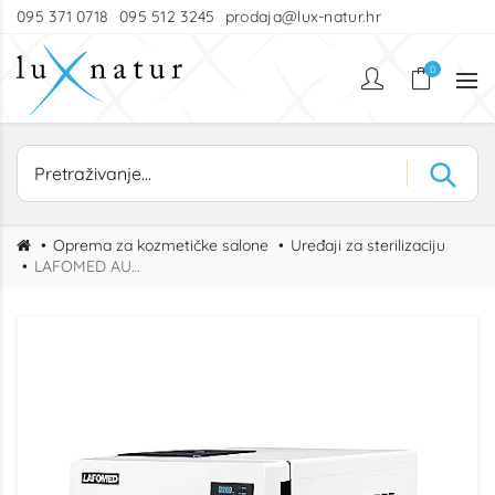
095 371 0718
095 512 3245
prodaja@lux-natur.hr
0
Oprema za kozmetičke salone
Uređaji za sterilizaciju
LAFOMED AUTOCLAVE - STERILIZATOR 8L s printerom