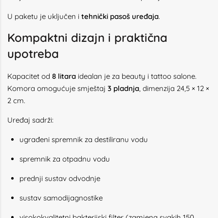
U paketu je uključen i
tehnički pasoš uređaja
.
Kompaktni dizajn i praktična
upotreba
Kapacitet od
8 litara
idealan je za beauty i tattoo salone.
Komora omogućuje smještaj
3 pladnja
, dimenzija 24,5 × 12 ×
2 cm.
Uređaj sadrži:
ugrađeni spremnik za destiliranu vodu
spremnik za otpadnu vodu
prednji sustav odvodnje
sustav samodijagnostike
visokokvalitetni bakterijski filter (zamjena svakih 150