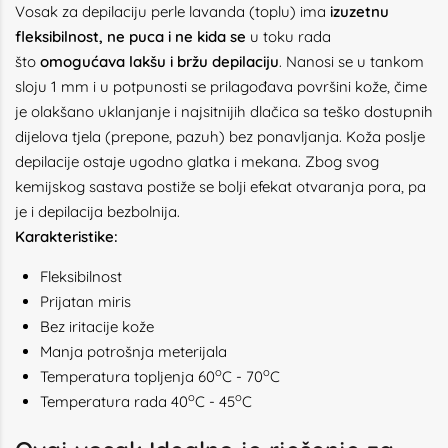
Vosak za depilaciju perle lavanda (toplu) ima
izuzetnu
fleksibilnost, ne puca i ne kida se
u toku rada
što
omogućava lakšu i bržu depilaciju
. Nanosi se u tankom
sloju 1 mm i u potpunosti se prilagođava površini kože, čime
je olakšano uklanjanje i najsitnijih dlačica sa teško dostupnih
dijelova tjela (prepone, pazuh) bez ponavljanja. Koža poslje
depilacije ostaje ugodno glatka i mekana. Zbog svog
kemijskog sastava postiže se bolji efekat otvaranja pora, pa
je i depilacija bezbolnija.
Karakteristike:
Fleksibilnost
Prijatan miris
Bez iritacije kože
Manja potrošnja meterijala
o
o
Temperatura topljenja 60
C - 70
C
o
o
Temperatura rada 40
C - 45
C