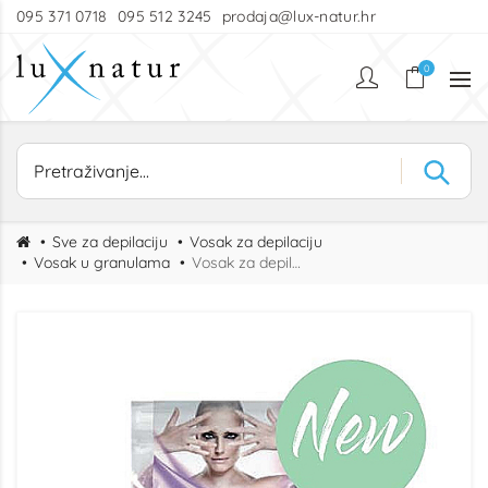
095 371 0718
095 512 3245
prodaja@lux-natur.hr
0
Sve za depilaciju
Vosak za depilaciju
Vosak u granulama
Vosak za depilaciju perle lavanda 800g