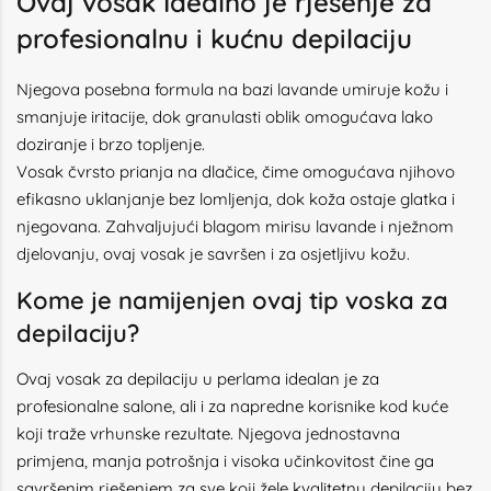
Ovaj vosak Idealno je rješenje za
profesionalnu i kućnu depilaciju
Njegova posebna formula na bazi lavande umiruje kožu i
smanjuje iritacije, dok granulasti oblik omogućava lako
doziranje i brzo topljenje.
Vosak čvrsto prianja na dlačice, čime omogućava njihovo
efikasno uklanjanje bez lomljenja, dok koža ostaje glatka i
njegovana. Zahvaljujući blagom mirisu lavande i nježnom
djelovanju, ovaj vosak je savršen i za osjetljivu kožu.
Kome je namijenjen ovaj tip voska za
depilaciju?
Ovaj vosak za depilaciju u perlama idealan je za
profesionalne salone, ali i za napredne korisnike kod kuće
koji traže vrhunske rezultate. Njegova jednostavna
primjena, manja potrošnja i visoka učinkovitost čine ga
savršenim rješenjem za sve koji žele kvalitetnu depilaciju bez