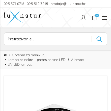
095 371 0718
095 512 3245
prodaja@lux-natur.hr
0
Oprema za manikuru
Lampa za nokte – profesionalne LED i UV lampe
UV LED lampa za nokte Ocho 72W sa zrcalnim dnom