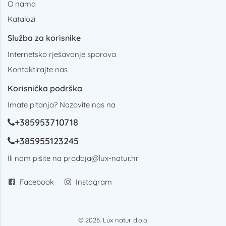
O nama
Katalozi
Služba za korisnike
Internetsko rješavanje sporova
Kontaktirajte nas
Korisnička podrška
Imate pitanja? Nazovite nas na
+385953710718
+385955123245
Ili nam pišite na
prodaja@lux-natur.hr
Facebook
Instagram
© 2026. Lux natur d.o.o.