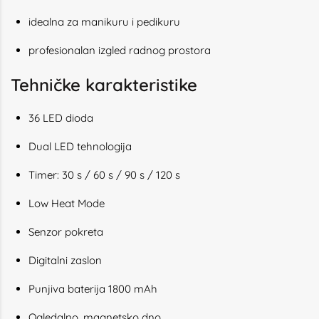
idealna za manikuru i pedikuru
profesionalan izgled radnog prostora
Tehničke karakteristike
36 LED dioda
Dual LED tehnologija
Timer: 30 s / 60 s / 90 s / 120 s
Low Heat Mode
Senzor pokreta
Digitalni zaslon
Punjiva baterija 1800 mAh
Ogledalno, magnetsko dno