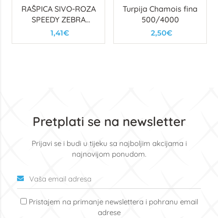
RAŠPICA SIVO-ROZA
Turpija Chamois fina
SPEEDY ZEBRA
500/4000
100/100
1,41€
2,50€
POLUMJESEC
Pretplati se na newsletter
Prijavi se i budi u tijeku sa najboljim akcijama i
najnovijom ponudom.
Pristajem na primanje newslettera i pohranu email
adrese