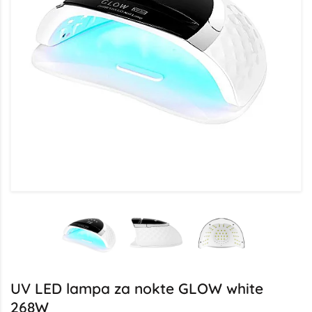
UV LED lampa za nokte GLOW white
268W