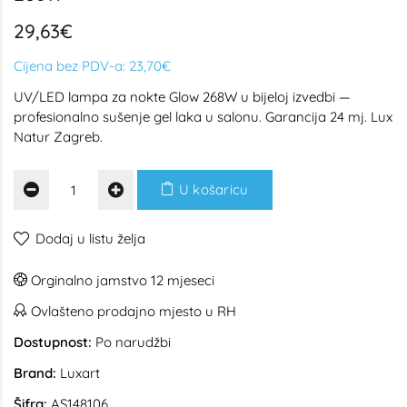
29,63€
Cijena bez PDV-a:
23,70€
UV/LED lampa za nokte Glow 268W u bijeloj izvedbi —
profesionalno sušenje gel laka u salonu. Garancija 24 mj. Lux
Natur Zagreb.
U košaricu
Dodaj u listu želja
Orginalno jamstvo 12 mjeseci
Ovlašteno prodajno mjesto u RH
Dostupnost:
Po narudžbi
Brand:
Luxart
Šifra:
AS148106