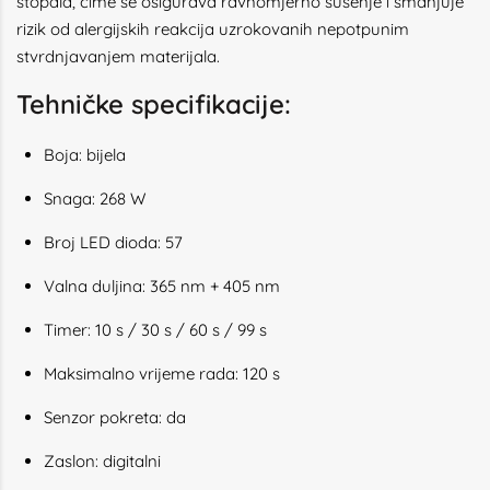
stopala, čime se osigurava ravnomjerno sušenje i smanjuje
rizik od alergijskih reakcija uzrokovanih nepotpunim
stvrdnjavanjem materijala.
Tehničke specifikacije:
Boja: bijela
Snaga: 268 W
Broj LED dioda: 57
Valna duljina: 365 nm + 405 nm
Timer: 10 s / 30 s / 60 s / 99 s
Maksimalno vrijeme rada: 120 s
Senzor pokreta: da
Zaslon: digitalni