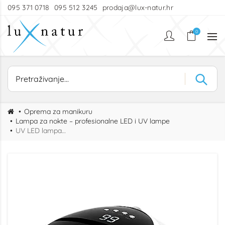
095 371 0718
095 512 3245
prodaja@lux-natur.hr
0
Oprema za manikuru
Lampa za nokte – profesionalne LED i UV lampe
UV LED lampa za nokte GLOW white 268W