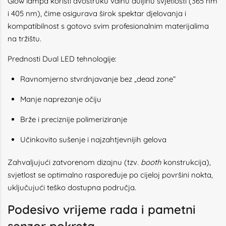
Glow lampa koristi dvostruku valnu duljinu svjetlosti (365 nm
i 405 nm), čime osigurava širok spektar djelovanja i
kompatibilnost s gotovo svim profesionalnim materijalima
na tržištu.
Prednosti Dual LED tehnologije:
Ravnomjerno stvrdnjavanje bez „dead zone“
Manje naprezanje očiju
Brže i preciznije polimeriziranje
Učinkovito sušenje i najzahtjevnijih gelova
Zahvaljujući zatvorenom dizajnu (tzv.
booth
konstrukcija),
svjetlost se optimalno raspoređuje po cijeloj površini nokta,
uključujući teško dostupna područja.
Podesivo vrijeme rada i pametni