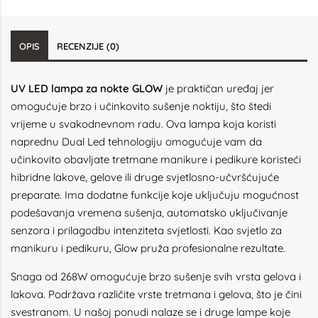
OPIS
RECENZIJE (0)
UV LED lampa za nokte GLOW
je praktičan uređaj jer
omogućuje brzo i učinkovito sušenje noktiju, što štedi
vrijeme u svakodnevnom radu. Ova lampa koja koristi
naprednu Dual Led tehnologiju omogućuje vam da
učinkovito obavljate tretmane manikure i pedikure koristeći
hibridne lakove, gelove ili druge svjetlosno-učvršćujuće
preparate. Ima dodatne funkcije koje uključuju mogućnost
podešavanja vremena sušenja, automatsko uključivanje
senzora i prilagodbu intenziteta svjetlosti. Kao svjetlo za
manikuru i pedikuru, Glow pruža profesionalne rezultate.
Snaga od 268W omogućuje brzo sušenje svih vrsta gelova i
lakova. Podržava različite vrste tretmana i gelova, što je čini
svestranom. U našoj ponudi nalaze se i druge lampe koje