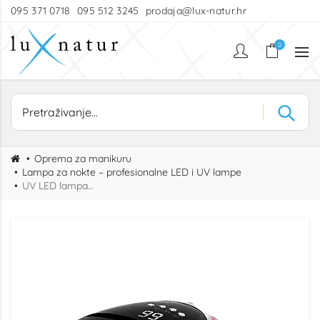
095 371 0718
095 512 3245
prodaja@lux-natur.hr
0
Oprema za manikuru
Lampa za nokte – profesionalne LED i UV lampe
UV LED lampa za nokte GLOW 268W