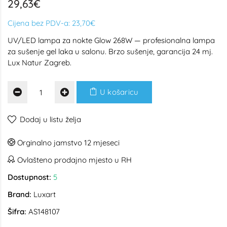
29,63€
Cijena bez PDV-a:
23,70€
UV/LED lampa za nokte Glow 268W — profesionalna lampa
za sušenje gel laka u salonu. Brzo sušenje, garancija 24 mj.
Lux Natur Zagreb.
U košaricu
Dodaj u listu želja
Orginalno jamstvo 12 mjeseci
Ovlašteno prodajno mjesto u RH
Dostupnost:
5
Brand:
Luxart
Šifra:
AS148107