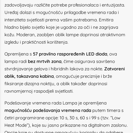
zadovoljavaju različite potrebe profesionalaca i entuzijasta.
Uređaj dolazi s mogućnošću prilagodbe vremena rada i
intenziteta svjetlosti prema vašim potrebama. Emitira
hladno bijelo svjetlo koje je ugodno za oči i ne zagrijava
kožu. Moderan, zaobljen oblik lampe doprinosi atraktivnom
izgledu i praktičnosti korištenja.
Opremljena s
57 pravilno raspoređenih LED dioda
, ova
lampa radi
bez mrtvih zona
, čime osigurava savršeno
stvrdnjavanje gelova i hibridnih lakova za nokte.
Zatvoreni
oblik, takozvana kabina
, omogućuje preciznije i brže
fiksiranje dizajna noktiju, a oblik također doprinosi
ravnomjernoj raspodjeli svjetlosti.
Podešavanje vremena rada
Lampa je opremljena
mogućnošću podešavanja vremena rada
putem timera s
četiri programirane opcije: 10 s, 30 s, 60 s i 99 s (tzv. “Low
Heat Mode”), koje su jasno prikazane na digitalnom zaslonu.
Opcije koje su dostupne omogućuju korisniku da odabere