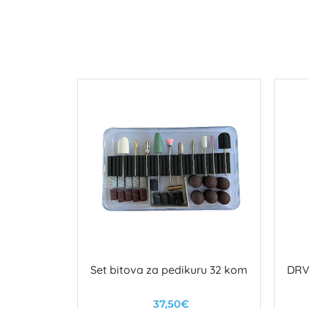
JEŠTA ZA
Set bitova za pedikuru 32 kom
DRV
7mm
37,50€