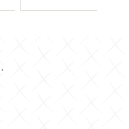
U košaricu
om.