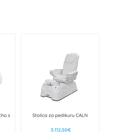
cho s
Stolica za pedikuru CALN
STALEKS
KO
3.112,50€