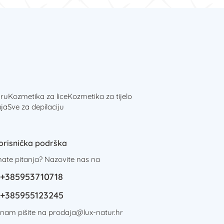
ru
Kozmetika za lice
Kozmetika za tijelo
ja
Sve za depilaciju
orisnička podrška
mate pitanja? Nazovite nas na
+385953710718
+385955123245
i nam pišite na
prodaja@lux-natur.hr