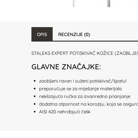
OPIS
RECENZIJE (0)
STALEKS EXPERT POTISKIVAČ KOŽICE (ZAOBLJENI I 
GLAVNE ZNAČAJKE:
zaobljeni ravan i suženi potiskivač/špatul
preporučuje se za miješanje materijala
neklizajuća ručka za izvanredno prianjanje
dodatna otpornost na koroziju, koja se osigu
AISI 420 nehrđajući čelik