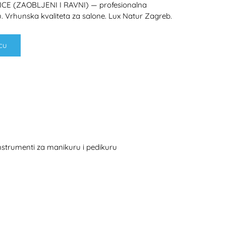
E (ZAOBLJENI I RAVNI) — profesionalna
. Vrhunska kvaliteta za salone. Lux Natur Zagreb.
cu
H
instrumenti za manikuru i pedikuru