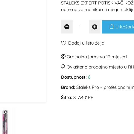
STALEKS EXPERT POTISKIVAČ KOŽIC
oprema za manikuru i njegu noktiju
U košari
Dodaj u listu želja
Orginalno jamstvo 12 mjeseci
Ovlašteno prodajno mjesto u R
Dostupnost:
6
Brand:
Staleks Pro – profesionalni 
Šifra:
STA401PE