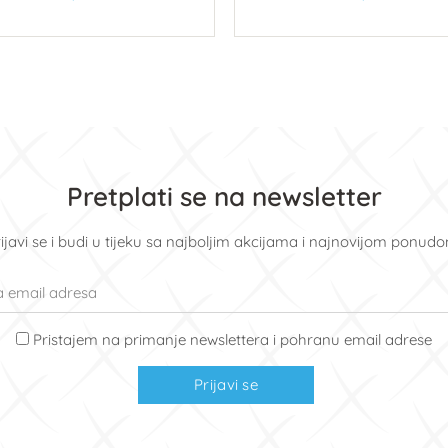
U košaricu
U košaricu
Pretplati se na newsletter
ijavi se i budi u tijeku sa najboljim akcijama i najnovijom ponud
Pristajem na primanje newslettera i pohranu email adrese
Prijavi se