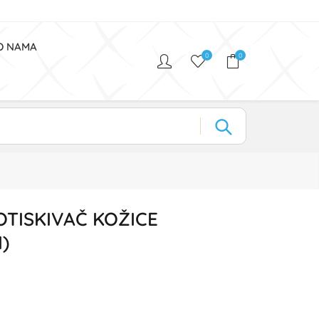
O NAMA
0
0
OTISKIVAČ KOŽICE
)