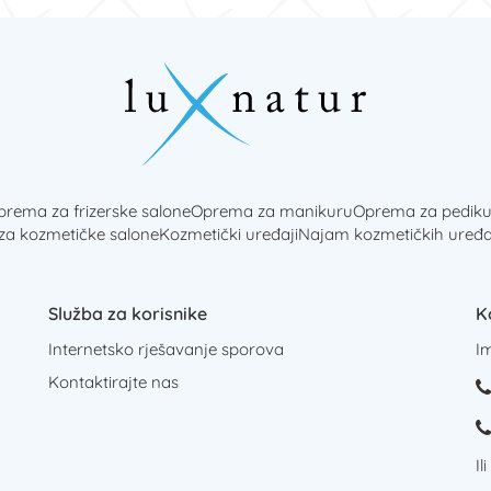
rema za frizerske salone
Oprema za manikuru
Oprema za pediku
 za kozmetičke salone
Kozmetički uređaji
Najam kozmetičkih uređa
Služba za korisnike
K
Internetsko rješavanje sporova
I
Kontaktirajte nas
Il