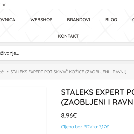
.hr
OVNICA
WEBSHOP
BRANDOVI
BLOG
KONTAKT
ači
STALEKS EXPERT POTISKIVAČ KOŽICE (ZAOBLJENI I RAVNI)
STALEKS EXPERT P
(ZAOBLJENI I RAVNI
8,96€
Cijena bez PDV-a:
7,17€