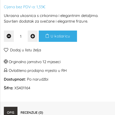
Cijena bez PDV-a:
1,33€
Ukrasna ukosnica s cirkonima i elegantnim detaljima.
Savršen dodatak za svečane i elegantne frizure.
U košaricu
Dodaj u listu želja
Orginalno jamstvo 12 mjeseci
Ovlašteno prodajno mjesto u RH
Dostupnost:
Po narudžbi
Šifra:
XS401164
OPIS
RECENZIJE (0)