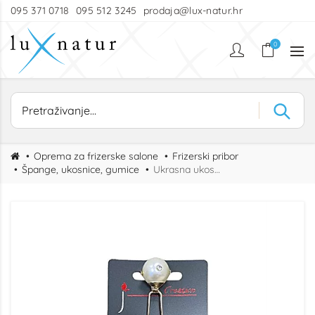
095 371 0718
095 512 3245
prodaja@lux-natur.hr
0
Oprema za frizerske salone
Frizerski pribor
Špange, ukosnice, gumice
Ukrasna ukosnica sa cirkonima