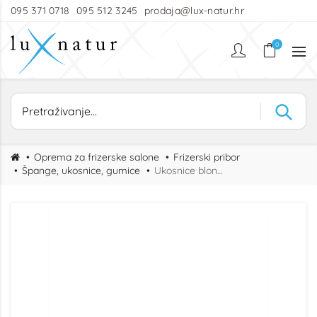
095 371 0718
095 512 3245
prodaja@lux-natur.hr
0
Oprema za frizerske salone
Frizerski pribor
Špange, ukosnice, gumice
Ukosnice blonde 20 kom