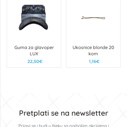
Guma za glavoper
Ukosnice blonde 20
LUX
kom
22,50€
1,16€
Pretplati se na newsletter
Prijavi se i budi u tijeku sa najboljim akcijama i