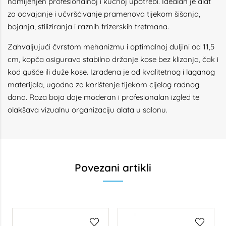
namijenjen profesionalnoj i kućnoj upotrebi. Idealan je alat
za odvajanje i učvršćivanje pramenova tijekom šišanja,
bojanja, stiliziranja i raznih frizerskih tretmana.
Zahvaljujući čvrstom mehanizmu i optimalnoj duljini od 11,5
cm, kopča osigurava stabilno držanje kose bez klizanja, čak i
kod gušće ili duže kose. Izrađena je od kvalitetnog i laganog
materijala, ugodna za korištenje tijekom cijelog radnog
dana. Roza boja daje moderan i profesionalan izgled te
olakšava vizualnu organizaciju alata u salonu.
Povezani artikli