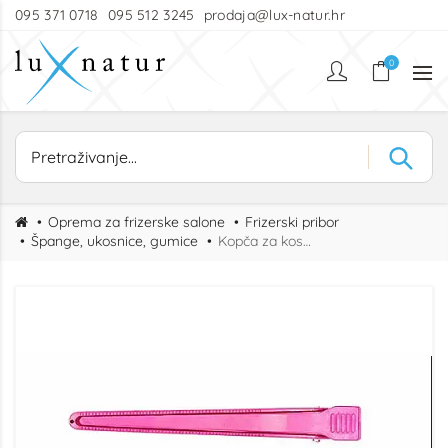
095 371 0718
095 512 3245
prodaja@lux-natur.hr
0
Oprema za frizerske salone
Frizerski pribor
Špange, ukosnice, gumice
Kopča za kosu roza 11,5 cm