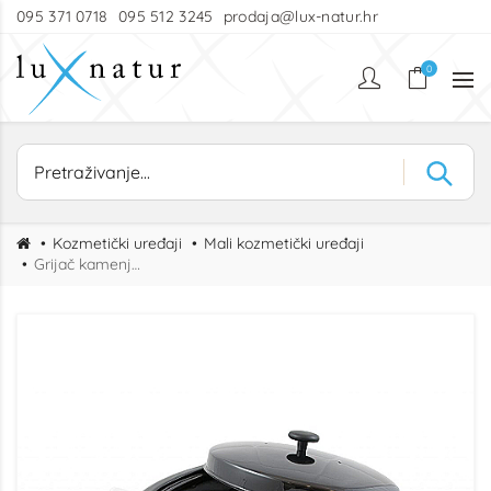
095 371 0718
095 512 3245
prodaja@lux-natur.hr
0
Kozmetički uređaji
Mali kozmetički uređaji
Grijač kamenja za masažu