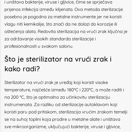
i uništava bakterije, viruse i gljivice, čime se sprječava
prijenos infekcija između klijenata. Ova metoda sterilizacije
posebno je pogodna za metalne instrumente jer ne koristi
vlagu niti kemikalije, što znači da ne dolazi do korozije ili
oštećenja alata. Redovita sterilizacija na vrući zrak ključna je
za održavanje visokih standarda sterilizacije i
profesionalnosti u svakom salonu.
Što je sterilizator na vrući zrak i
kako radi?
Sterilizator na vrući zrak je uređaj koji koristi visoke
temperature, najčešće između 180°C i 220°C, a može raditi i
na 200 °C, što je optimalno za učinkovitu sterilizaciju
instrumenata. Za razliku od sterilizacije autoklavom koji
koristi paru pod pritiskom, sterilizacija vrućim zrakom temelji
se na suhoj toplini koja prodire u metalne alate i uništava
sve mikroorganizme, uključujući bakterije, viruse i gljivice,