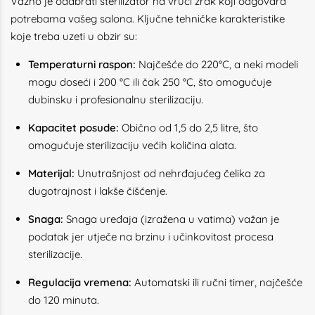
Važno je odabrati sterilizator na vrući zrak koji odgovara
potrebama vašeg salona. Ključne tehničke karakteristike
koje treba uzeti u obzir su:
Temperaturni raspon:
Najčešće do 220°C, a neki modeli
mogu doseći i 200 °C ili čak 250 °C, što omogućuje
dubinsku i profesionalnu sterilizaciju.
Kapacitet posude:
Obično od 1,5 do 2,5 litre, što
omogućuje sterilizaciju većih količina alata.
Materijal:
Unutrašnjost od nehrđajućeg čelika za
dugotrajnost i lakše čišćenje.
Snaga:
Snaga uređaja (izražena u vatima) važan je
podatak jer utječe na brzinu i učinkovitost procesa
sterilizacije.
Regulacija vremena:
Automatski ili ručni timer, najčešće
do 120 minuta.