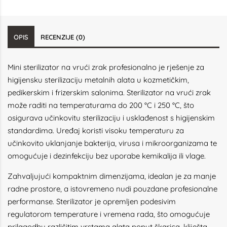
OPIS
RECENZIJE (0)
Mini sterilizator na vrući zrak profesionalno je rješenje za
higijensku sterilizaciju metalnih alata u kozmetičkim,
pedikerskim i frizerskim salonima. Sterilizator na vrući zrak
može raditi na temperaturama do 200 °C i 250 °C, što
osigurava učinkovitu sterilizaciju i usklađenost s higijenskim
standardima. Uređaj koristi visoku temperaturu za
učinkovito uklanjanje bakterija, virusa i mikroorganizama te
omogućuje i dezinfekciju bez uporabe kemikalija ili vlage.
Zahvaljujući kompaktnim dimenzijama, idealan je za manje
radne prostore, a istovremeno nudi pouzdane profesionalne
performanse. Sterilizator je opremljen podesivim
regulatorom temperature i vremena rada, što omogućuje
prilagodbu različitim vrstama alata poput škarica, kliješta,