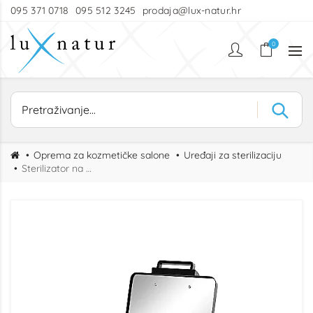
095 371 0718
095 512 3245
prodaja@lux-natur.hr
0
Oprema za kozmetičke salone
Uređaji za sterilizaciju
Sterilizator na vrući zrak min