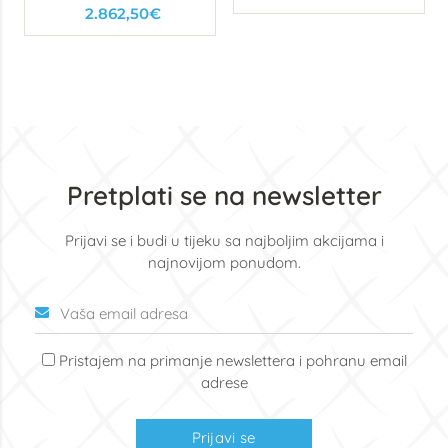
STERILIZATOR
2.862,50€
compact 12L s
printerom
Pretplati se na newsletter
Prijavi se i budi u tijeku sa najboljim akcijama i
najnovijom ponudom.
Pristajem na primanje newslettera i pohranu email
adrese
Prijavi se