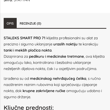
OPIS
RECENZIJE (0)
STALEKS SMART PRO 71
kliješta profesionalni su alat za
precizno i sigurno uklanjanje
uraslih noktiju
te korekciju
tanki i mekših pločica nokta
.
Dizajnirana za
pedikuru i medicinske tretmane
, ova kliješta
omogućuju lako, kontrolirano i bezbolno uklanjanje
neželjenih dijelova nokta, čak i u osjetljivim područjima.
Izrađena su od
medicinskog nehrđajućeg čelika
, s ručno
naoštrenim reznim rubovima koji sprječavaju cijepanje
nokta, dok
krupne zakrivljene ručke
omogućuju udobno i
sigurno držanje.
Ključne prednosti: