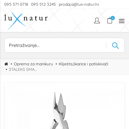
095 371 0718
095 512 3245
prodaja@lux-natur.hr
0
Oprema za manikuru
Kliješta,škarice i potiskivači
STALEKS SMART PRO 71 – Kliješta za urasle nokte 14 mm