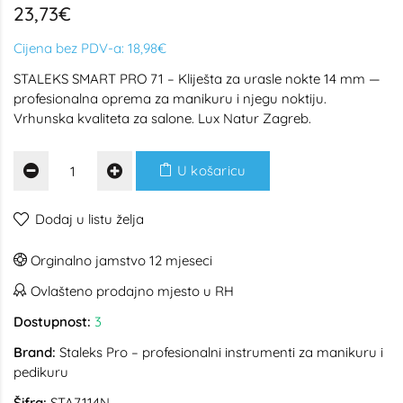
23,73€
Cijena bez PDV-a:
18,98€
STALEKS SMART PRO 71 – Kliješta za urasle nokte 14 mm —
profesionalna oprema za manikuru i njegu noktiju.
Vrhunska kvaliteta za salone. Lux Natur Zagreb.
U košaricu
Dodaj u listu želja
Orginalno jamstvo 12 mjeseci
Ovlašteno prodajno mjesto u RH
Dostupnost:
3
Brand:
Staleks Pro – profesionalni instrumenti za manikuru i
pedikuru
Šifra:
STA7114N