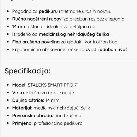
Pogodno za
pedikuru
i tretmane uraslih noktiju
Ručno naoštreni rubovi
za precizan rez bez cijepanja
14 mm
oštrica – idealna za detaljan rad
Izrađeno od
medicinskog nehrđajućeg čelika
Fino brušena površina
za gladak i kontroliran hod
Ergonomično oblikovane ručke za
čvrst i udoban hvat
Specifikacija:
Model:
STALEKS SMART PRO 71
Vrsta:
kliješta za urasle nokte
Duljina oštrice:
14 mm
Materijal:
medicinski nehrđajući čelik
Površinska obrada:
fino brušena
Primjena:
profesionalna pedikura