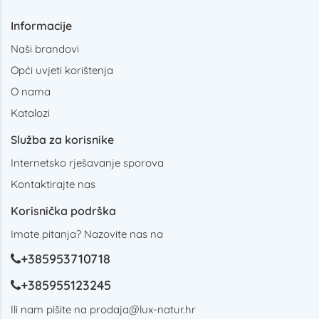
Informacije
Naši brandovi
Opći uvjeti korištenja
O nama
Katalozi
Služba za korisnike
Internetsko rješavanje sporova
Kontaktirajte nas
Korisnička podrška
Imate pitanja? Nazovite nas na
+385953710718
+385955123245
Ili nam pišite na
prodaja@lux-natur.hr