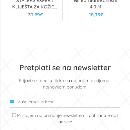
STALEKS EXPERT
Bit karbidni konusni
KLIJEŠTA ZA KOŽICU
4.0 M
90, 5MM
33,69€
18,75€
Pretplati se na newsletter
Prijavi se i budi u tijeku sa najboljim akcijama i
najnovijom ponudom.
Pristajem na primanje newslettera i pohranu email
adrese