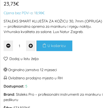
23,73€
Cijena bez PDV-a:
18,98€
STALEKS SMART KLIJEŠTA ZA KOŽICU 30, 7mm (OPRUGA)
— profesionalna oprema za manikuru i njegu noktiju.
Vrhunska kvaliteta za salone. Lux Natur Zagreb.
U košaricu
Dodaj u listu želja
Orginalno jamstvo 12 mjeseci
Ovlašteno prodajno mjesto u RH
Dostupnost:
5
Brand:
Staleks Pro – profesionalni instrumenti za manikuru i
pedikuru
Šifra:
STA307NS