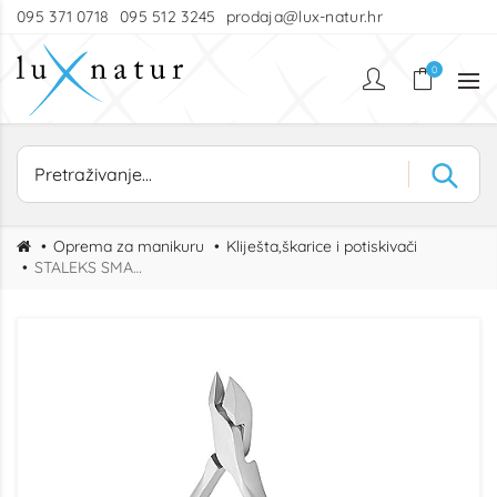
095 371 0718
095 512 3245
prodaja@lux-natur.hr
0
Oprema za manikuru
Kliješta,škarice i potiskivači
STALEKS SMART KLIJEŠTA ZA KOŽICU 30, 7mm (OPRUGA)