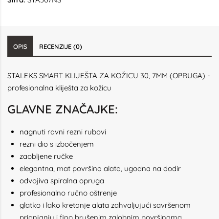
OPIS
RECENZIJE (0)
STALEKS SMART KLIJEŠTA ZA KOŽICU 30, 7MM (OPRUGA) -
profesionalna kliješta za kožicu
GLAVNE ZNAČAJKE:
nagnuti ravni rezni rubovi
rezni dio s izbočenjem
zaobljene ručke
elegantna, mat površina alata, ugodna na dodir
odvojiva spiralna opruga
profesionalno ručno oštrenje
glatko i lako kretanje alata zahvaljujući savršenom
prianjanju i fino brušenim zglobnim površinama