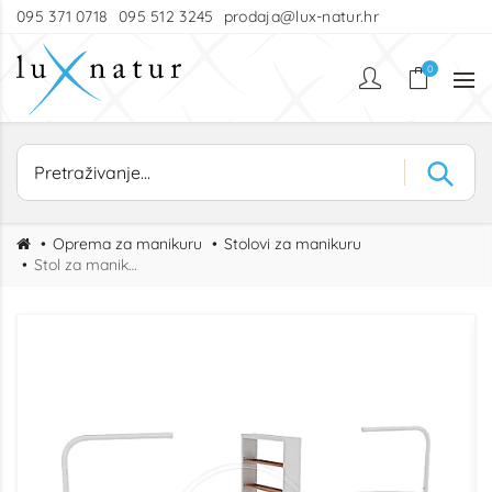
095 371 0718
095 512 3245
prodaja@lux-natur.hr
0
Oprema za manikuru
Stolovi za manikuru
Stol za manikuru ROZA double