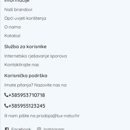
Informacije
Naši brandovi
Opći uvjeti korištenja
O nama
Katalozi
Služba za korisnike
Internetsko rješavanje sporova
Kontaktirajte nas
Korisnička podrška
Imate pitanja? Nazovite nas na
+385953710718
+385955123245
Ili nam pišite na
prodaja@lux-natur.hr
Facebook
Instagram