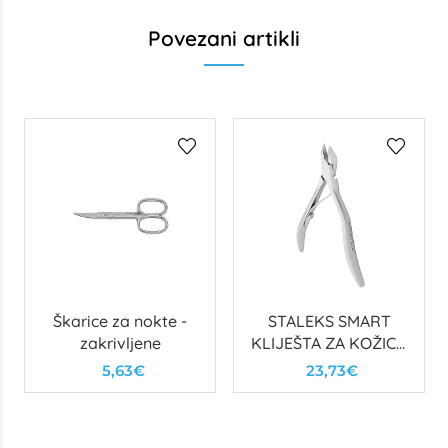
Povezani artikli
Škarice za nokte -
STALEKS SMART
zakrivljene
KLIJEŠTA ZA KOŽICU
80 5mm
5,63€
23,73€