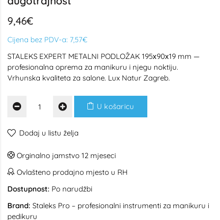
dugotrajnost
9,46€
Cijena bez PDV-a:
7,57€
STALEKS EXPERT METALNI PODLOŽAK 195х90х19 mm —
profesionalna oprema za manikuru i njegu noktiju.
Vrhunska kvaliteta za salone. Lux Natur Zagreb.
U košaricu
Dodaj u listu želja
Orginalno jamstvo 12 mjeseci
Ovlašteno prodajno mjesto u RH
Dostupnost:
Po narudžbi
Brand:
Staleks Pro – profesionalni instrumenti za manikuru i
pedikuru