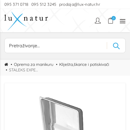
095 371 0718
095 512 3245
prodaja@lux-natur.hr
0
Oprema za manikuru
Kliješta,škarice i potiskivači
STALEKS EXPERT METALNI PODLOŽAK 195х90х19 mm