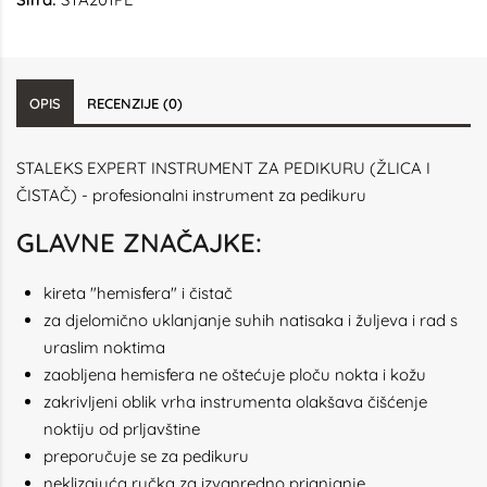
OPIS
RECENZIJE (0)
STALEKS EXPERT INSTRUMENT ZA PEDIKURU (ŽLICA I
ČISTAČ) - profesionalni instrument za pedikuru
GLAVNE ZNAČAJKE:
kireta "hemisfera" i čistač
za djelomično uklanjanje suhih natisaka i žuljeva i rad s
uraslim noktima
zaobljena hemisfera ne oštećuje ploču nokta i kožu
zakrivljeni oblik vrha instrumenta olakšava čišćenje
noktiju od prljavštine
preporučuje se za pedikuru
neklizajuća ručka za izvanredno prianjanje