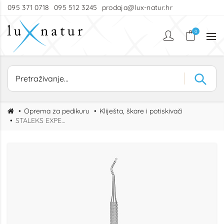
095 371 0718
095 512 3245
prodaja@lux-natur.hr
0
Oprema za pedikuru
Kliješta, škare i potiskivači
STALEKS EXPERT INSTRUMENT ZA PEDIKURU (ŽLICA I ČISTAČ)