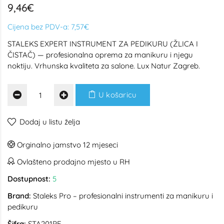
9,46€
Cijena bez PDV-a:
7,57€
STALEKS EXPERT INSTRUMENT ZA PEDIKURU (ŽLICA I
ČISTAČ) — profesionalna oprema za manikuru i njegu
noktiju. Vrhunska kvaliteta za salone. Lux Natur Zagreb.
U košaricu
Dodaj u listu želja
Orginalno jamstvo 12 mjeseci
Ovlašteno prodajno mjesto u RH
Dostupnost:
5
Brand:
Staleks Pro – profesionalni instrumenti za manikuru i
pedikuru
Šifra:
STA201PE