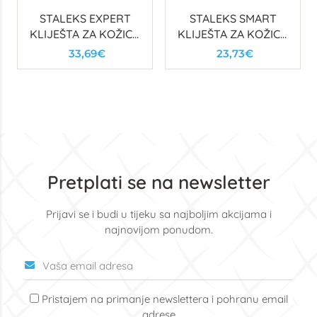
STALEKS EXPERT
STALEKS SMART
KLIJEŠTA ZA KOŽICU
KLIJEŠTA ZA KOŽICU
90, 5MM
31, 5mm
33,69€
23,73€
Pretplati se na newsletter
Prijavi se i budi u tijeku sa najboljim akcijama i
najnovijom ponudom.
Pristajem na primanje newslettera i pohranu email
adrese