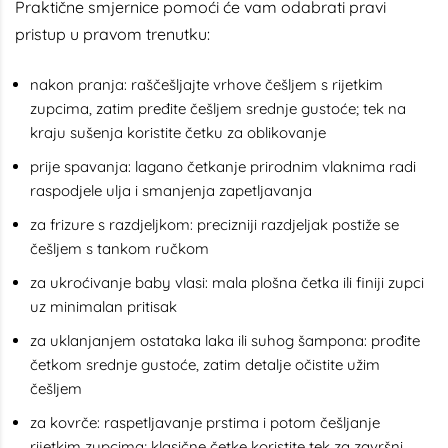
Praktične smjernice pomoći će vam odabrati pravi
pristup u pravom trenutku:
nakon pranja: raščešljajte vrhove češljem s rijetkim
zupcima, zatim pređite češljem srednje gustoće; tek na
kraju sušenja koristite četku za oblikovanje
prije spavanja: lagano četkanje prirodnim vlaknima radi
raspodjele ulja i smanjenja zapetljavanja
za frizure s razdjeljkom: precizniji razdjeljak postiže se
češljem s tankom ručkom
za ukroćivanje baby vlasi: mala plošna četka ili finiji zupci
uz minimalan pritisak
za uklanjanjem ostataka laka ili suhog šampona: prođite
četkom srednje gustoće, zatim detalje očistite užim
češljem
za kovrče: raspetljavanje prstima i potom češljanje
rijetkim zupcima; klasične četke koristite tek za završni