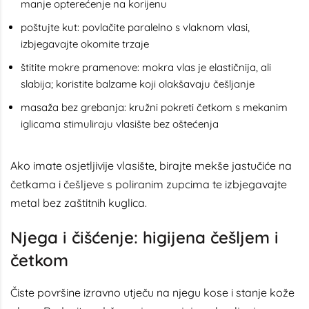
manje opterećenje na korijenu
poštujte kut: povlačite paralelno s vlaknom vlasi,
izbjegavajte okomite trzaje
štitite mokre pramenove: mokra vlas je elastičnija, ali
slabija; koristite balzame koji olakšavaju češljanje
masaža bez grebanja: kružni pokreti četkom s mekanim
iglicama stimuliraju vlasište bez oštećenja
Ako imate osjetljivije vlasište, birajte mekše jastučiće na
četkama i češljeve s poliranim zupcima te izbjegavajte
metal bez zaštitnih kuglica.
Njega i čišćenje: higijena češljem i
četkom
Čiste površine izravno utječu na njegu kose i stanje kože