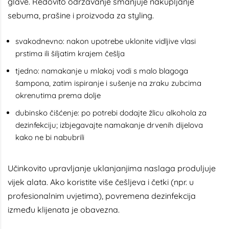
glave. Redovito održavanje smanjuje nakupljanje
sebuma, prašine i proizvoda za styling.
svakodnevno: nakon upotrebe uklonite vidljive vlasi
prstima ili šiljatim krajem češlja
tjedno: namakanje u mlakoj vodi s malo blagoga
šampona, zatim ispiranje i sušenje na zraku zubcima
okrenutima prema dolje
dubinsko čišćenje: po potrebi dodajte žlicu alkohola za
dezinfekciju; izbjegavajte namakanje drvenih dijelova
kako ne bi nabubrili
Učinkovito upravljanje uklanjanjima naslaga produljuje
vijek alata. Ako koristite više češljeva i četki (npr. u
profesionalnim uvjetima), povremena dezinfekcija
između klijenata je obavezna.