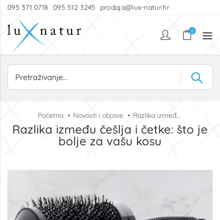
095 371 0718
095 512 3245
prodaja@lux-natur.hr
0
Početna
Novosti i objave
Razlika između češlja i četke: što je bolje za vašu kosu
Razlika između češlja i četke: što je
bolje za vašu kosu