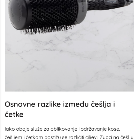
Osnovne razlike između češlja i
četke
Iako oboje služe za oblikovanje i održavanje kose,
češljem i četkom postižu se različiti ciljevi. Zupci na češlju