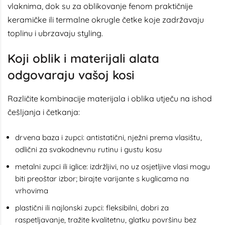
vlaknima, dok su za oblikovanje fenom praktičnije
keramičke ili termalne okrugle četke koje zadržavaju
toplinu i ubrzavaju styling.
Koji oblik i materijali alata
odgovaraju vašoj kosi
Različite kombinacije materijala i oblika utječu na ishod
češljanja i četkanja:
drvena baza i zupci: antistatični, nježni prema vlasištu,
odlični za svakodnevnu rutinu i gustu kosu
metalni zupci ili iglice: izdržljivi, no uz osjetljive vlasi mogu
biti preoštar izbor; birajte varijante s kuglicama na
vrhovima
plastični ili najlonski zupci: fleksibilni, dobri za
raspetljavanje, tražite kvalitetnu, glatku površinu bez