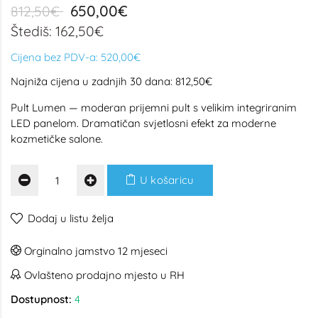
650,00€
812,50€
Štediš: 162,50€
Cijena bez PDV-a:
520,00€
Najniža cijena u zadnjih 30 dana: 812,50€
Pult Lumen — moderan prijemni pult s velikim integriranim
LED panelom. Dramatičan svjetlosni efekt za moderne
kozmetičke salone.
U košaricu
Dodaj u listu želja
Orginalno jamstvo 12 mjeseci
Ovlašteno prodajno mjesto u RH
Dostupnost:
4