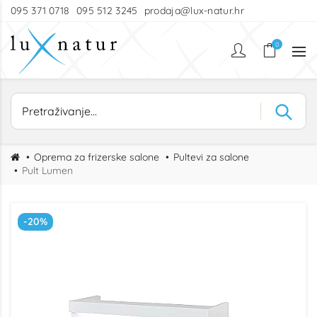
095 371 0718
095 512 3245
prodaja@lux-natur.hr
0
Oprema za frizerske salone
Pultevi za salone
Pult Lumen
-20%