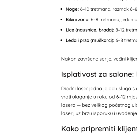
Noge:
6–10 tretmana, razmak 6–8 
Bikini zona:
6–8 tretmana; jedan o
Lice (nausnice, brada):
8–12 tretm
Leđa i prsa (muškarci):
6–8 tretman
Nakon završene serije, većini kli
Isplativost za salone:
Diodni laser jedna je od usluga s
vrati ulaganje u roku od 6–12 mjes
lasera
— bez velikog početnog ula
laseri
, uz brzu isporuku i uvođenje
Kako pripremiti klije