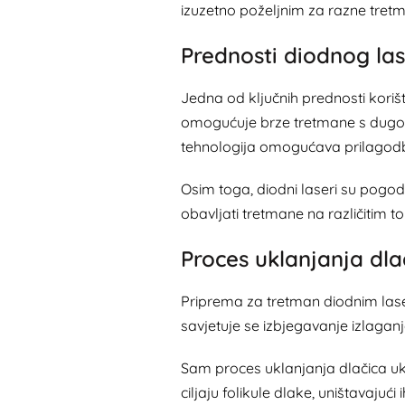
izuzetno poželjnim za razne tret
Prednosti diodnog la
Jedna od ključnih prednosti koriš
omogućuje brze tretmane s dugotr
tehnologija omogućava prilagodbu 
Osim toga, diodni laseri su pogo
obavljati tretmane na različitim to
Proces uklanjanja dl
Priprema za tretman diodnim lase
savjetuje se izbjegavanje izlaganj
Sam proces uklanjanja dlačica uklj
ciljaju folikule dlake, uništavajući