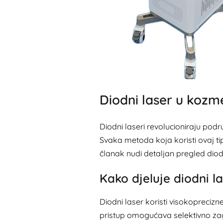
Diodni laser u kozm
Diodni laseri revolucioniraju podr
Svaka metoda koja koristi ovaj tip
članak nudi detaljan pregled diodni
Kako djeluje diodni l
Diodni laser koristi visokoprecizn
pristup omogućava selektivno zagr