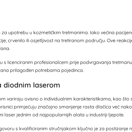
im za upotrebu u kozmetičkim tretmanima. Iako većina pacije
e, crvenilo ili osjetljivost na tretiranom području. Ove reakci
dana.
u s licenciranim profesionalcem prije podvrgavanja tretmanu ka
mana prilagođen potrebama pojedinca.
a diodnim laserom
 variraju ovisno o individualnim karakteristikama, kao što su
risnici primjećuju značajno smanjenje rasta dlačica već nako
 laser jednim od najpopularnijih alata u industriji ljepote.
ovoru s kvalificiranim stručnjakom ključno je za postizanje n