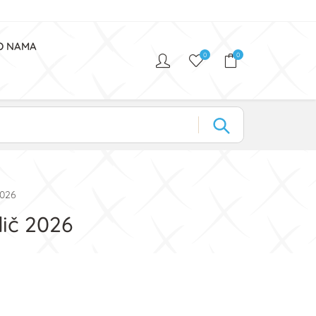
O NAMA
0
0
2026
dič 2026