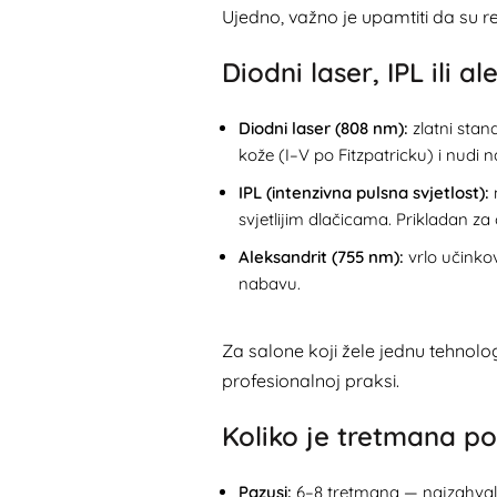
Ujedno, važno je upamtiti da su r
Diodni laser, IPL ili 
Diodni laser (808 nm):
zlatni stand
kože (I–V po Fitzpatricku) i nudi na
IPL (intenzivna pulsna svjetlost):
n
svjetlijim dlačicama. Prikladan za
Aleksandrit (755 nm):
vrlo učinkov
nabavu.
Za salone koji žele jednu tehnologij
profesionalnoj praksi.
Koliko je tretmana 
Pazusi:
6–8 tretmana — najzahvaln