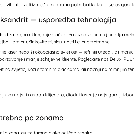
edoviti intervali između tretmana potrebni kako bi se osigur
aleksandrit — usporedba tehnologija
ard za trajno uklanjanje dlačica. Precizna valna duljina cilja melan
jbolji omjer učinkovitosti, sigurnosti i cijene tretmana.
ije laser nego širokopojasna svjetlost — jeftiniji uređaji, ali manja 
 održavanje i manje zahtjevne klijente. Pogledajte naš
Delux IPL u
it na svijetloj koži s tamnim dlačicama, ali rizičniji na tamnijim te
u za najširi raspon klijenata, diodni laser je najsigurniji izbor 
potrebno po zonama
ija zona, gusta tamna dlaka odlično reagira.