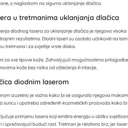
mane, s naglaskom na sigurno uklanjanje dlačica.
sera u tretmanima uklanjanja dlačica
tenja diodnog lasera za uklanjanje dlačica je njegova visoka 
ajnim rezultatima. Diodni laseri su osobito učinkoviti na t
tretmana i za svjetlije vrste dlaka.
dni za sve tipove kože. Zahvaljujući mogućnostima prilagodbe
novima kože bez rizika od oštećenja ili iritacije.
ačica diodnim laserom
rom izuzetno je važna kako bi se osigurala njegova maksimal
a suncu i upotreba određenih kozmetičkih proizvoda kako bi se
učuje primjenu lasera koji emitira energiju u obliku svjetlosn
 ih i sprečavajući budući rast. Tretman je relativno brz, jer las