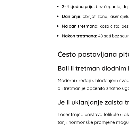
2–4 tjedna prije:
bez čupanja, depi
Dan prije:
obrijati zonu; laser djel
Na dan tretmana:
koža čista, bez
Nakon tretmana:
48 sati bez saun
Često postavljana pit
Boli li tretman diodnim
Moderni uređaji s hlađenjem svode 
ali tretman je općenito znatno ug
Je li uklanjanje zaista t
Laser trajno uništava folikule u ak
tanji; hormonske promjene mogu ak