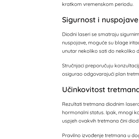
kratkom vremenskom periodu.
Sigurnost i nuspojave
Diodni laseri se smatraju sigurn
nuspojave, moguće su blage iritacij
unutar nekoliko sati do nekoliko 
Stručnjaci preporučuju konzultacij
osigurao odgovarajući plan tret
Učinkovitost tretman
Rezultati tretmana diodnim laserom
hormonalni status. Ipak, mnogi ko
uspjeh ovakvih tretmana čini diodni
Pravilno izvođenje tretmana u dog