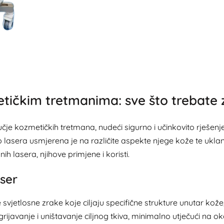
etičkim tretmanima: sve što trebate 
učje kozmetičkih tretmana, nudeći sigurno i učinkovito rješenj
 lasera usmjerena je na različite aspekte njege kože te uklan
h lasera, njihove primjene i koristi.
aser
e svjetlosne zrake koje ciljaju specifične strukture unutar ko
ijavanje i uništavanje ciljnog tkiva, minimalno utječući na ok