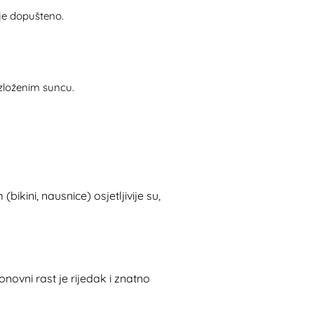
 je dopušteno.
izloženim suncu.
kini, nausnice) osjetljivije su,
onovni rast je rijedak i znatno