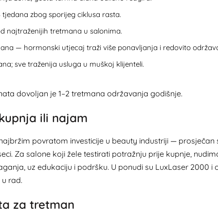
tjedana zbog sporijeg ciklusa rasta.
d najtraženijih tretmana u salonima.
ana — hormonski utjecaj traži više ponavljanja i redovito održav
a; sve traženija usluga u muškoj klijenteli.
jenata dovoljan je 1–2 tretmana održavanja godišnje.
 kupnja ili najam
 najbržim povratom investicije u beauty industriji — prosječa
eci. Za salone koji žele testirati potražnju prije kupnje, nudi
ganja, uz edukaciju i podršku. U ponudi su
LuxLaser 2000
i 
 u rad.
nta za tretman