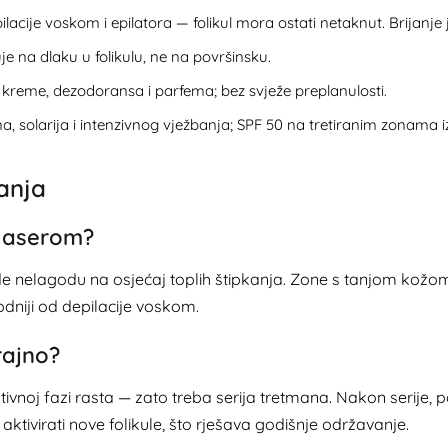
lacije voskom i epilatora — folikul mora ostati netaknut. Brijanje
uje na dlaku u folikulu, ne na površinsku.
 kreme, dezodoransa i parfema; bez svježe preplanulosti.
a, solarija i intenzivnog vježbanja; SPF 50 na tretiranim zonama 
anja
 laserom?
nelagodu na osjećaj toplih štipkanja. Zone s tanjom kožom (bi
odniji od depilacije voskom.
rajno?
tivnoj fazi rasta — zato treba serija tretmana. Nakon serije, p
tivirati nove folikule, što rješava godišnje održavanje.