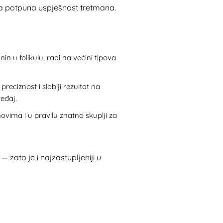
ala potpuna uspješnost tretmana.
in u folikulu, radi na većini tipova
preciznost i slabiji rezultat na
ređaj
.
novima i u pravilu znatno skuplji za
— zato je i najzastupljeniji u