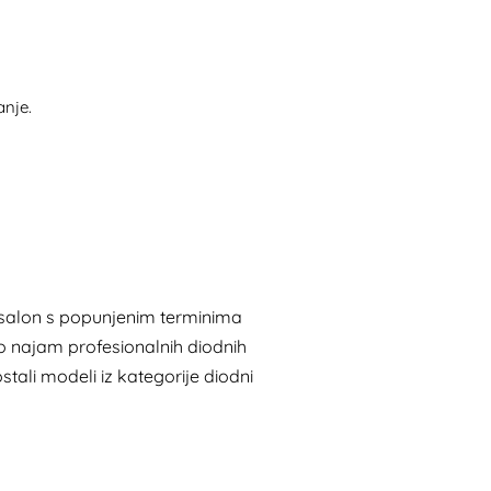
anje.
n salon s popunjenim terminima
mo
najam profesionalnih diodnih
ostali modeli iz kategorije
diodni