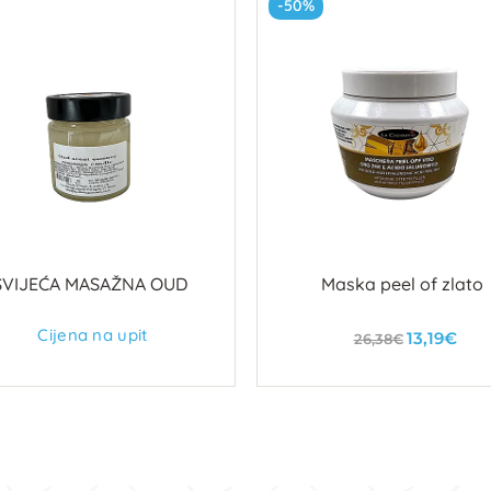
-50%
SVIJEĆA MASAŽNA OUD
Maska peel of zlato
Cijena na upit
13,19€
26,38€
U košaricu