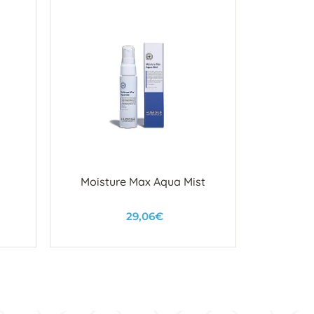
Moisture Max Aqua Mist
Nastavak 
29,06€
U košaricu