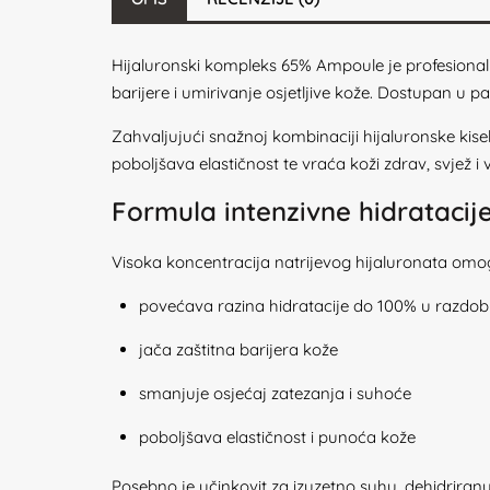
Hijaluronski kompleks 65% Ampoule je profesional
barijere i umirivanje osjetljive kože. Dostupan u 
Zahvaljujući snažnoj kombinaciji hijaluronske kisel
poboljšava elastičnost te vraća koži zdrav, svjež i v
Formula intenzivne hidratacij
Visoka koncentracija natrijevog hijaluronata omo
povećava razina hidratacije do 100% u razdoblj
jača zaštitna barijera kože
smanjuje osjećaj zatezanja i suhoće
poboljšava elastičnost i punoća kože
Posebno je učinkovit za izuzetno suhu, dehidriranu i