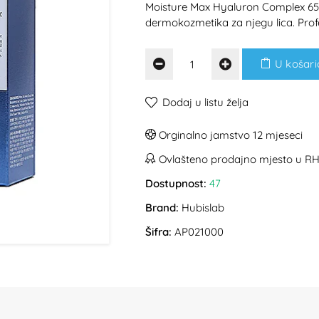
Moisture Max Hyaluron Complex 65
dermokozmetika za njegu lica. Prof
U košari
Dodaj u listu želja
Orginalno jamstvo 12 mjeseci
Ovlašteno prodajno mjesto u R
Dostupnost:
47
Brand:
Hubislab
Šifra:
AP021000