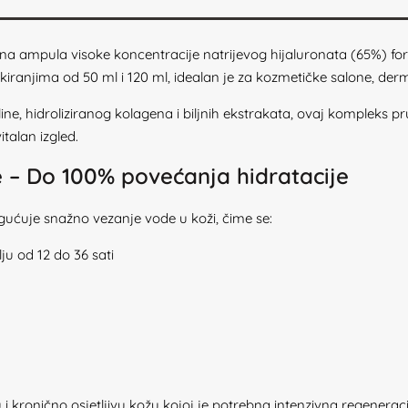
na ampula visoke koncentracije natrijevog hijaluronata (65%) fo
pakiranjima od 50 ml i 120 ml, idealan je za kozmetičke salone, d
ine, hidroliziranog kolagena i biljnih ekstrakata, ovaj kompleks p
italan izgled.
e – Do 100% povećanja hidratacije
gućuje snažno vezanje vode u koži, čime se:
u od 12 do 36 sati
 kronično osjetljivu kožu kojoj je potrebna intenzivna regeneracija