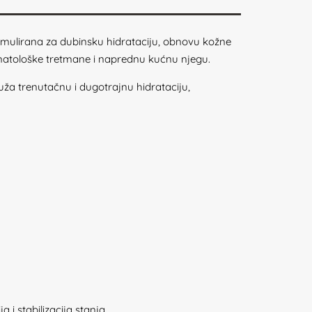
rmulirana za dubinsku hidrataciju, obnovu kožne
ermatološke tretmane i naprednu kućnu njegu.
ruža trenutačnu i dugotrajnu hidrataciju,
 i stabilizacija stanja.