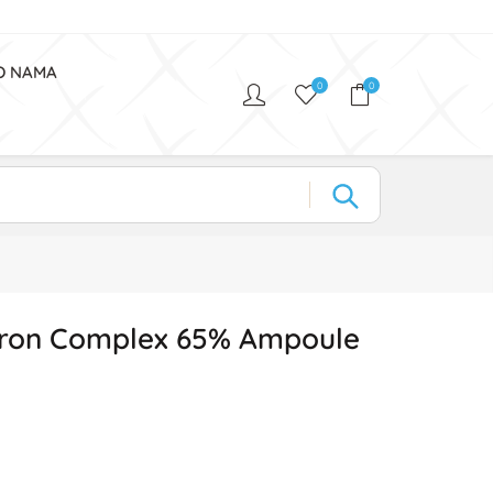
O NAMA
0
0
uron Complex 65% Ampoule