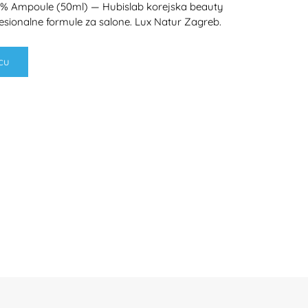
% Ampoule (50ml) — Hubislab korejska beauty
esionalne formule za salone. Lux Natur Zagreb.
cu
H