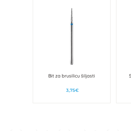
ifying
Bit za brusilicu šiljasti
el
3,75€
u
U košaricu