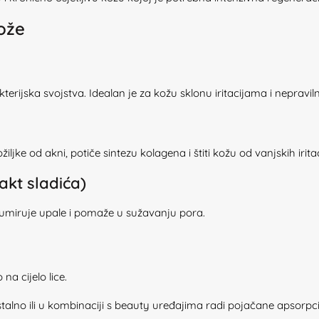
kože
akterijska svojstva. Idealan je za kožu sklonu iritacijama i nepravil
ke od akni, potiče sintezu kolagena i štiti kožu od vanjskih iritac
akt sladića)
umiruje upale i pomaže u sužavanju pora.
na cijelo lice.
alno ili u kombinaciji s beauty uređajima radi pojačane apsorpcije