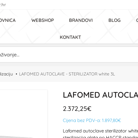
.hr
OVNICA
WEBSHOP
BRANDOVI
BLOG
KONTAKT
lizaciju
LAFOMED AUTOCLAVE - STERILIZATOR white 3L
LAFOMED AUTOCLAVE
2.372,25€
Cijena bez PDV-a:
1.897,80€
Lafomed autoclave sterilizator whit
sterilizacija alata po HACCP stand