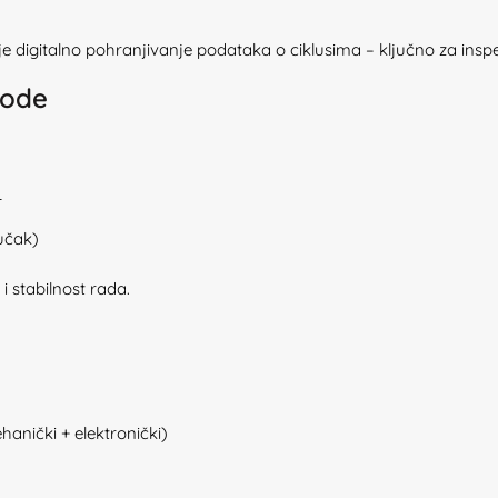
digitalno pohranjivanje podataka o ciklusima – ključno za inspek
vode
L
jučak)
 stabilnost rada.
anički + elektronički)