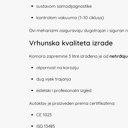
sustavom samodijagnostike
kontrolom vakuuma (1–10 ciklusa)
Ovi mehanizmi osiguravaju dugotrajan i siguran r
Vrhunska kvaliteta izrade
Komora zapremine 3 litre izrađena je od
nehrđaju
otpornost na koroziju
dug vijek trajanja
estetski i profesionalni izgled
Autoklav je proizveden prema certifikatima:
CE 1023
ISO 13485