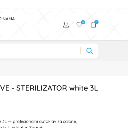
O NAMA
0
0
 - STERILIZATOR white 3L
e 3L — profesionalni autoklav za salone,
ardu. Lux Natur Zagreb.