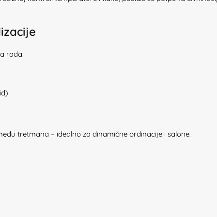
izacije
a rada.
id)
eđu tretmana – idealno za dinamične ordinacije i salone.