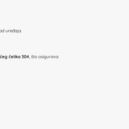
ad uređaja.
ćeg čelika 304
, što osigurava: