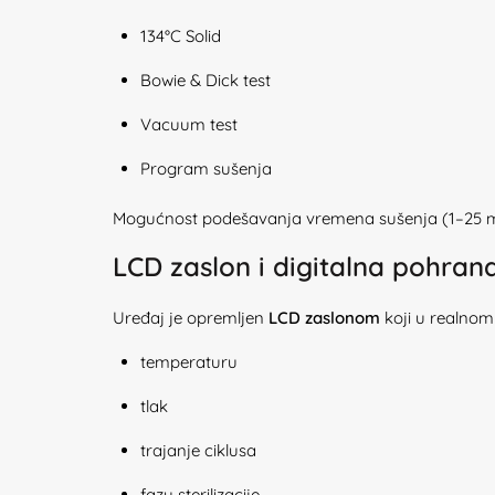
134°C Solid
Bowie & Dick test
Vacuum test
Program sušenja
Mogućnost podešavanja vremena sušenja (1–25 mi
LCD zaslon i digitalna pohra
Uređaj je opremljen
LCD zaslonom
koji u realnom
temperaturu
tlak
trajanje ciklusa
fazu sterilizacije