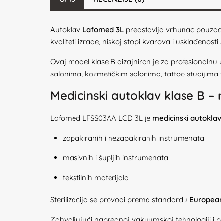
Autoklav
Lafomed 3L
predstavlja vrhunac pouzdan
kvaliteti izrade, niskoj stopi kvarova i usklađeno
Ovaj model klase B dizajniran je za profesionalnu 
salonima, kozmetičkim salonima, tattoo studijima 
Medicinski autoklav klase B – n
Lafomed LFSS03AA LCD 3L je
medicinski autoklav
zapakiranih i nezapakiranih instrumenata
masivnih i šupljih instrumenata
tekstilnih materijala
Sterilizacija se provodi prema standardu
European
Zahvaljujući naprednoj vakuumskoj tehnologiji i pr