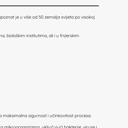
znat je u više od 50 zemalja svijeta po visokoj
biološkim institutima, ali i u frizerskim
na maksimalna sigurnost i učinkovitost procesa.
a mikroorganizama, uključujući bakterije, viruse i