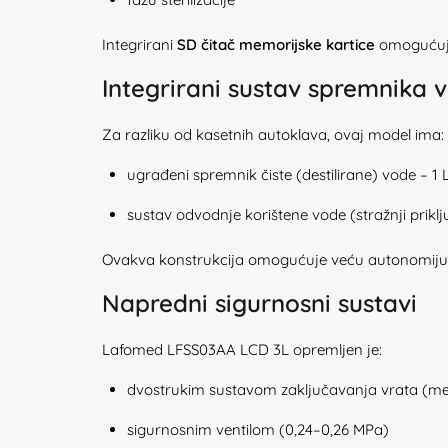
Integrirani
SD čitač memorijske kartice
omogućuje 
Integrirani sustav spremnika 
Za razliku od kasetnih autoklava, ovaj model ima:
ugrađeni spremnik čiste (destilirane) vode – 1 
sustav odvodnje korištene vode (stražnji prikl
Ovakva konstrukcija omogućuje veću autonomiju i
Napredni sigurnosni sustavi
Lafomed LFSS03AA LCD 3L opremljen je:
dvostrukim sustavom zaključavanja vrata (meh
sigurnosnim ventilom (0,24–0,26 MPa)