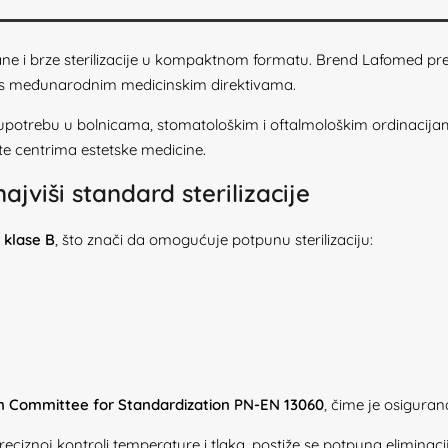
e i brze sterilizacije u kompaktnom formatu. Brend Lafomed prepo
sti s međunarodnim medicinskim direktivama.
upotrebu u bolnicama, stomatološkim i oftalmološkim ordinacijama, 
te centrima estetske medicine.
ajviši standard sterilizacije
 klase B
, što znači da omogućuje potpunu sterilizaciju:
 Committee for Standardization PN-EN 13060
, čime je osigura
eciznoj kontroli temperature i tlaka, postiže se potpuna eliminacij