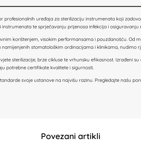
r profesionalnih uređaja za sterilizaciju instrumenata koji zadovol
ti instrumenata te sprječavanju prijenosa infekcija i osiguravanju 
tavnim korištenjem, visokim performansama i pouzdanošću. Od man
la namijenjenih stomatološkim ordinacijama i klinikama, nudimo 
ete sterilizacije, brze cikluse te vrhunsku efikasnost. Izrađeni su
 potrebne certifikate kvalitete i sigurnosti.
 standarde svoje ustanove na najvišu razinu. Pregledajte našu po
Povezani artikli