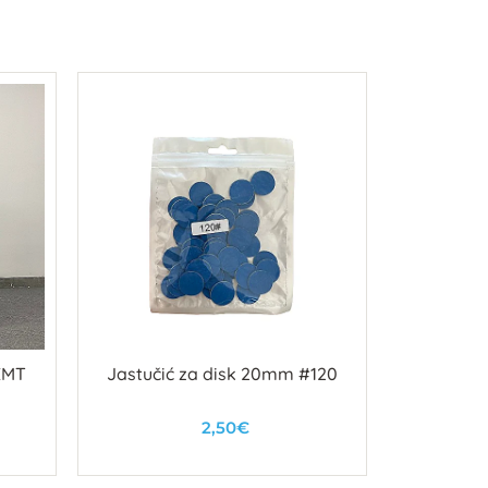
IEMT
Jastučić za disk 20mm #120
Kolic
2,50€
U košaricu