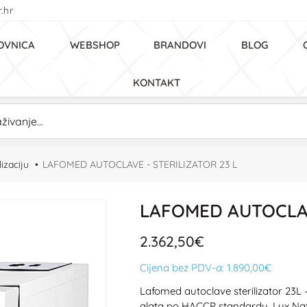
.hr
OVNICA
WEBSHOP
BRANDOVI
BLOG
KONTAKT
lizaciju
LAFOMED AUTOCLAVE - STERILIZATOR 23 L
LAFOMED AUTOCLAV
2.362,50€
Cijena bez PDV-a:
1.890,00€
Lafomed autoclave sterilizator 23L —
alata po HACCP standardu. Lux Na