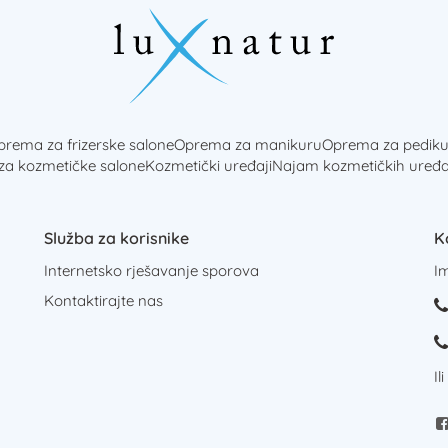
rema za frizerske salone
Oprema za manikuru
Oprema za pediku
 za kozmetičke salone
Kozmetički uređaji
Najam kozmetičkih uređa
Služba za korisnike
K
Internetsko rješavanje sporova
I
Kontaktirajte nas
Il