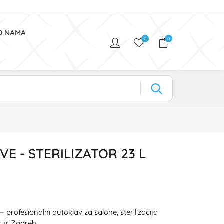
O NAMA
0
0
E - STERILIZATOR 23 L
 profesionalni autoklav za salone, sterilizacija
tur Zagreb.