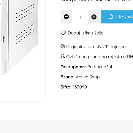
U košari
Dodaj u listu želja
Orginalno jamstvo 12 mjeseci
Ovlašteno prodajno mjesto u R
Dostupnost:
Po narudžbi
Brand:
Active Shop
Šifra:
133090