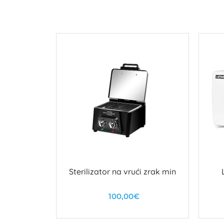
jak 6.0 M
Sterilizator na vrući zrak min
100,00€
u
U košaricu