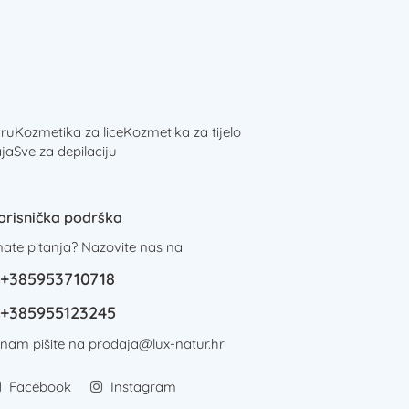
ru
Kozmetika za lice
Kozmetika za tijelo
ja
Sve za depilaciju
orisnička podrška
mate pitanja? Nazovite nas na
+385953710718
+385955123245
i nam pišite na
prodaja@lux-natur.hr
Facebook
Instagram