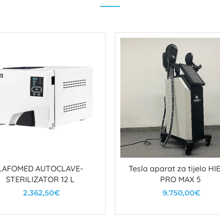
LAFOMED AUTOCLAVE-
Tesla aparat za tijelo H
STERILIZATOR 12 L
PRO MAX 5
2.362,50€
9.750,00€
U košaricu
U košaricu