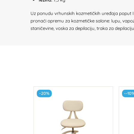
Uz ponudu vrhunskih kozmetičkih uređaja poput IPL-a
pronaći opremu za kozmetičke salone: lupu, vapozon,
staničevine, voska za depilaciju, traka za depilacij
-20%
--10