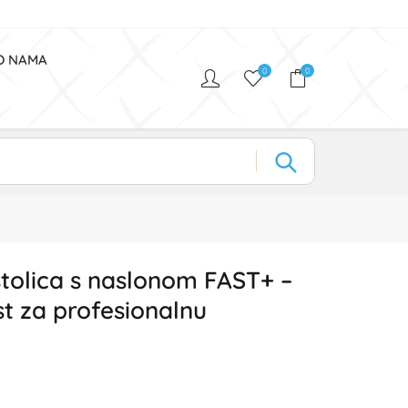
O NAMA
0
0
tolica s naslonom FAST+ –
st za profesionalnu