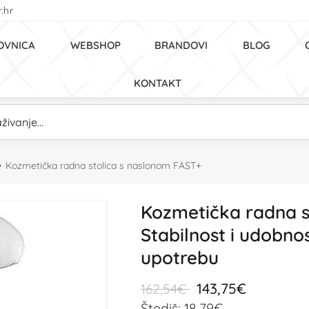
.hr
OVNICA
WEBSHOP
BRANDOVI
BLOG
KONTAKT
Kozmetička radna stolica s naslonom FAST+
Kozmetička radna s
Stabilnost i udobno
upotrebu
143,75€
162,54€
Štediš: 18,79€