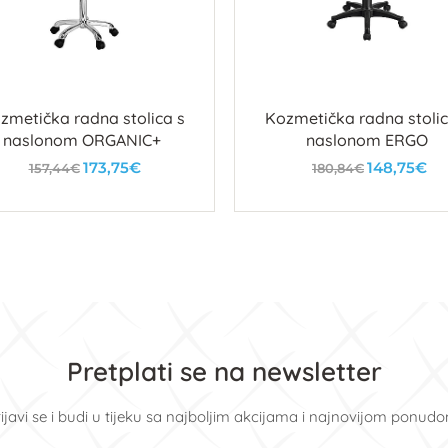
zmetička radna stolica s
Kozmetička radna stolic
naslonom ORGANIC+
naslonom ERGO
173,75€
148,75€
157,44€
180,84€
U košaricu
U košaricu
Pretplati se na newsletter
ijavi se i budi u tijeku sa najboljim akcijama i najnovijom ponud