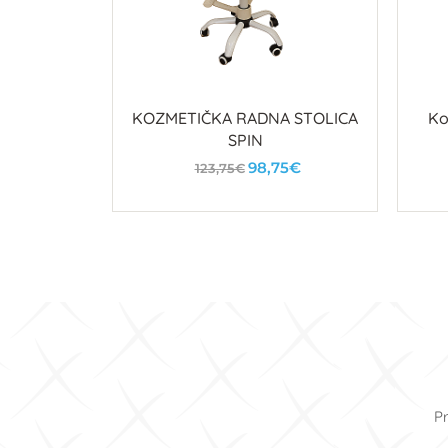
AIR II
KOZMETIČKA RADNA STOLICA
Ko
SPIN
98,75€
123,75€
u
U košaricu
Pr