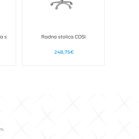
a s
Radna stolica COSI
Kozmetič
n
248,75€
U košaricu
om.