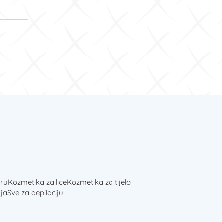
ru
Kozmetika za lice
Kozmetika za tijelo
ja
Sve za depilaciju