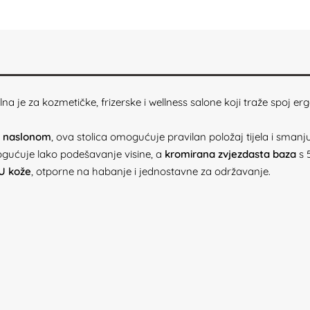
lna je za kozmetičke, frizerske i wellness salone koji traže spoj e
m naslonom
, ova stolica omogućuje pravilan položaj tijela i sman
ućuje lako podešavanje visine, a
kromirana zvjezdasta baza
s 
PU kože
, otporne na habanje i jednostavne za održavanje.