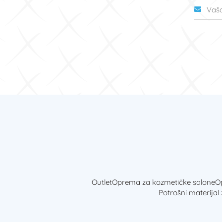
Outlet
Oprema za kozmetičke salone
Op
Potrošni materijal