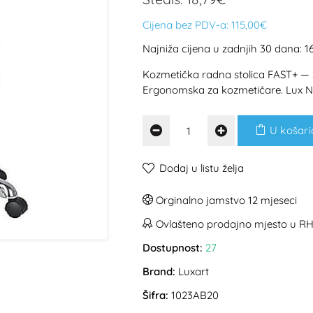
Cijena bez PDV-a:
115,00€
Najniža cijena u zadnjih 30 dana: 1
Kozmetička radna stolica FAST+ — s
Ergonomska za kozmetičare. Lux N
U košari
Dodaj u listu želja
Orginalno jamstvo 12 mjeseci
Ovlašteno prodajno mjesto u R
Dostupnost:
27
Brand:
Luxart
Šifra:
1023AB20