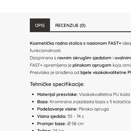
OPIS
RECENZIJE (0)
Kozmetička radna stolica s naslonom FAST+
idea
funkcionalnosti.
Dizajnirana s
ravnim okruglim sjedalom
i
ovalni
FAST+ opremljena je
plinskom oprugom
koja omog
Presvlaka je izrađena od
bijele visokokvalitetne 
Tehničke specifikacije:
Materijal presvlake:
Visokokvalitetna PU koža
Baza:
Kromirana zvjezdasta baza s 5 kotačića
Podešavanje visine:
Plinska opruga
Visina sjedala:
55 - 74 c
Promjer baze:
Ø 58 cm
Težina:
7,5 kg