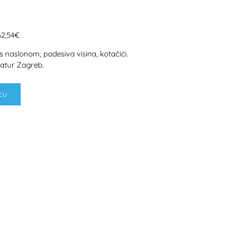
62,54€
 naslonom, podesiva visina, kotačići.
atur Zagreb.
cu
H