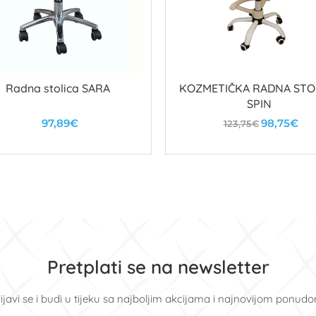
Radna stolica SARA
KOZMETIČKA RADNA STO
SPIN
97,89€
98,75€
123,75€
U košaricu
U košaricu
Pretplati se na newsletter
ijavi se i budi u tijeku sa najboljim akcijama i najnovijom ponud