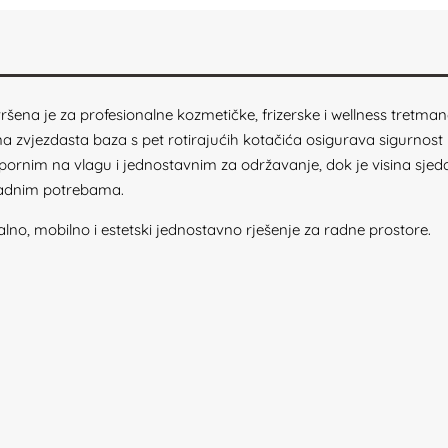
ršena je za profesionalne kozmetičke, frizerske i wellness tret
na zvjezdasta baza s pet rotirajućih kotačića osigurava sigurnost 
otpornim na vlagu i jednostavnim za održavanje, dok je visina s
radnim potrebama.
alno, mobilno i estetski jednostavno rješenje za radne prostore.