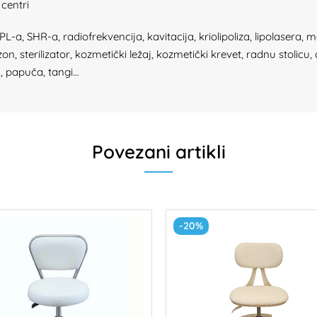
 centri
, SHR-a, radiofrekvencija, kavitacija, kriolipoliza, lipolasera, m
 sterilizator, kozmetički ležaj, kozmetički krevet, radnu stolicu, 
u, papuča, tangi…
Povezani artikli
-20%