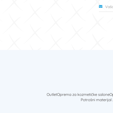
Outlet
Oprema za kozmetičke salone
Op
Potrošni materijal