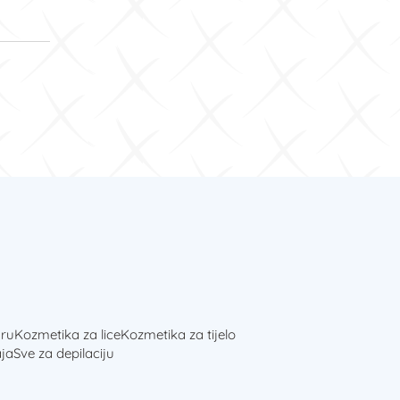
ru
Kozmetika za lice
Kozmetika za tijelo
ja
Sve za depilaciju