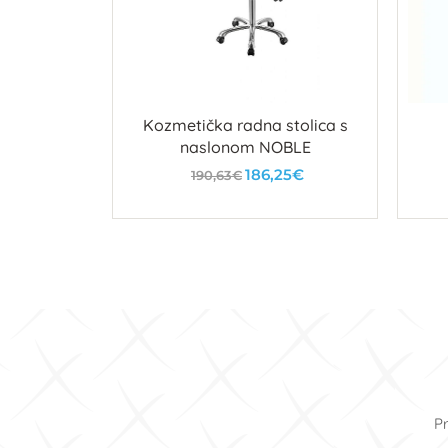
olica TINA
Kozmetička radna stolica s
naslonom NOBLE
186,25€
190,63€
u
U košaricu
Pr