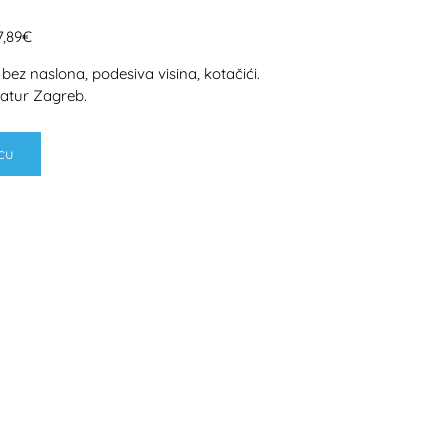
7,89€
ez naslona, podesiva visina, kotačići.
atur Zagreb.
cu
H