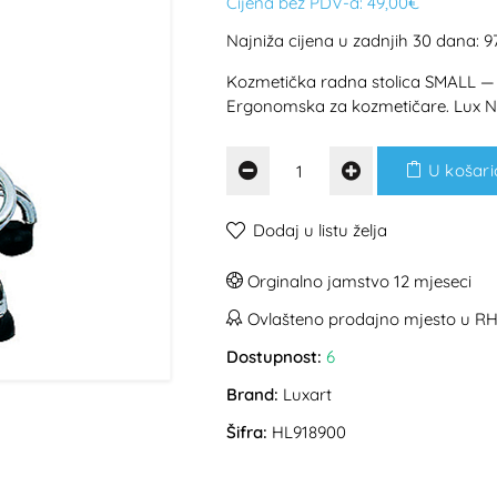
Cijena bez PDV-a:
49,00€
Najniža cijena u zadnjih 30 dana: 9
Kozmetička radna stolica SMALL — b
Ergonomska za kozmetičare. Lux N
U košari
Dodaj u listu želja
Orginalno jamstvo 12 mjeseci
Ovlašteno prodajno mjesto u R
Dostupnost:
6
Brand:
Luxart
Šifra:
HL918900