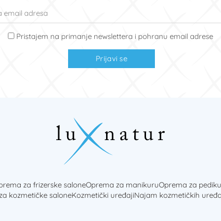
Pristajem na primanje newslettera i pohranu email adrese
Prijavi se
rema za frizerske salone
Oprema za manikuru
Oprema za pediku
 za kozmetičke salone
Kozmetički uređaji
Najam kozmetičkih uređa