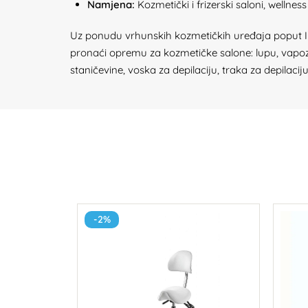
Namjena:
Kozmetički i frizerski saloni, wellness
Uz ponudu vrhunskih kozmetičkih uređaja poput IPL-a
pronaći opremu za kozmetičke salone: lupu, vapozon,
staničevine, voska za depilaciju, traka za depilacij
-2%