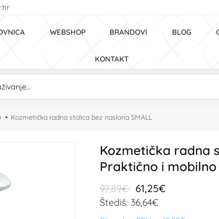
.hr
OVNICA
WEBSHOP
BRANDOVI
BLOG
KONTAKT
u
Kozmetička radna stolica bez naslona SMALL
Kozmetička radna s
Praktično i mobilno 
61,25€
97,89€
Štediš: 36,64€