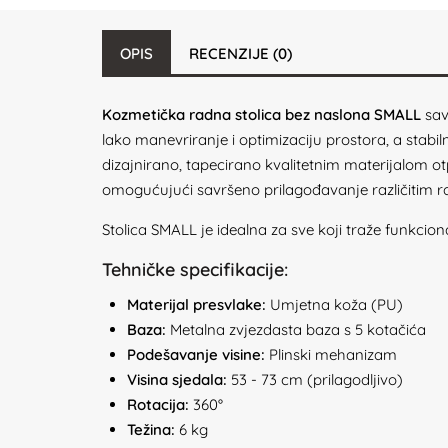
OPIS
RECENZIJE (0)
Kozmetička radna stolica bez naslona SMALL
sav
lako manevriranje i optimizaciju prostora, a stabil
dizajnirano, tapecirano kvalitetnim materijalom 
omogućujući savršeno prilagođavanje različitim 
Stolica SMALL je idealna za sve koji traže funkcion
Tehničke specifikacije:
Materijal presvlake:
Umjetna koža (PU)
Baza:
Metalna zvjezdasta baza s 5 kotačića
Podešavanje visine:
Plinski mehanizam
Visina sjedala:
53 - 73 cm (prilagodljivo)
Rotacija:
360°
Težina:
6 kg