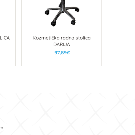
LICA
Kozmetička radna stolica
Kozmeti
DARIJA
na
97,89€
1
U košaricu
om.