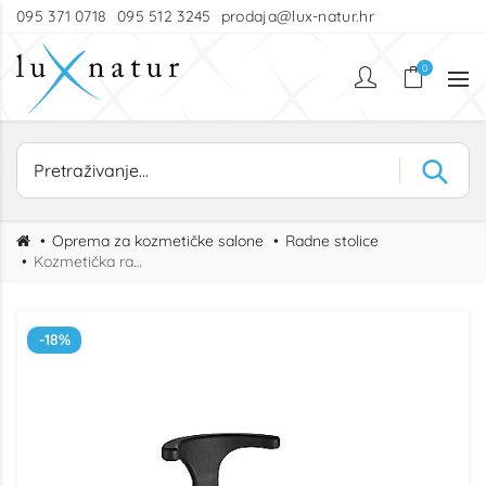
095 371 0718
095 512 3245
prodaja@lux-natur.hr
0
Oprema za kozmetičke salone
Radne stolice
Kozmetička radna stolica s naslonom ERGO
-18%