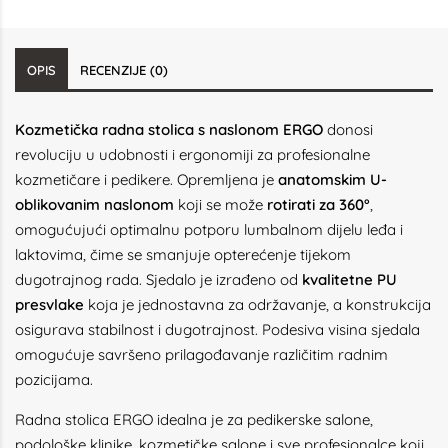
OPIS
RECENZIJE (0)
Kozmetička radna stolica s naslonom ERGO
donosi
revoluciju u udobnosti i ergonomiji za profesionalne
kozmetičare i pedikere. Opremljena je
anatomskim U-
oblikovanim naslonom
koji se može
rotirati za 360°
,
omogućujući optimalnu potporu lumbalnom dijelu leđa i
laktovima, čime se smanjuje opterećenje tijekom
dugotrajnog rada. Sjedalo je izrađeno od
kvalitetne PU
presvlake
koja je jednostavna za održavanje, a konstrukcija
osigurava stabilnost i dugotrajnost. Podesiva visina sjedala
omogućuje savršeno prilagođavanje različitim radnim
pozicijama.
Radna stolica ERGO idealna je za pedikerske salone,
podološke klinike, kozmetičke salone i sve profesionalce koji