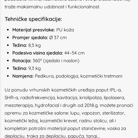
traže maksimalnu udobnost i funkcionalnost.
Tehničke specifikacije:
Materijal presvlake:
PU koža
Promjer sjedala:
Ø 37 cm
Težina:
8,5 kg
Podesiva visina sjedala:
44–54 cm
Rotacija:
360° (sjedalo i naslon)
Težina:
9,3 kg
Namjena:
Pedikura, podologija, kozmetički tretmani
Uz ponudu vrhunskih kozmetičkih uređaja poput IPL-a,
SHR-a, radiofrekvencija, kavitacija, kriolipoliza, lipolasera,
mezoterapija, hydrofacial i drugih od 2018.g. možete pronaći
opremu za kozmetičke salone: lupu, vapozon, sterilizator,
kozmetički ležaj, kozmetički krevet, radnu stolicu, ali i
kompletan potrošni materijal poput staničevine, voska za
depilaciju, traka za depilaciju, papuča, tangi…