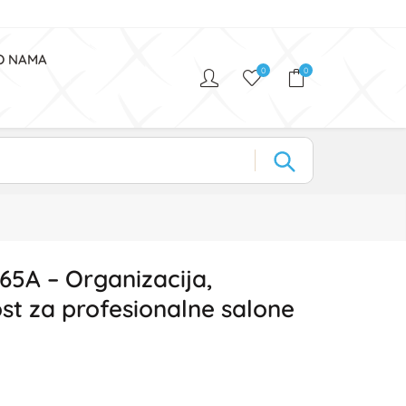
O NAMA
0
0
165A – Organizacija,
ost za profesionalne salone