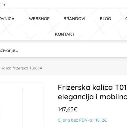
.hr
OVNICA
WEBSHOP
BRANDOVI
BLOG
KONTAKT
Kolica frizerska T0165A
Frizerska kolica T0
elegancija i mobiln
147,65€
Cijena bez PDV-a:
118,12€