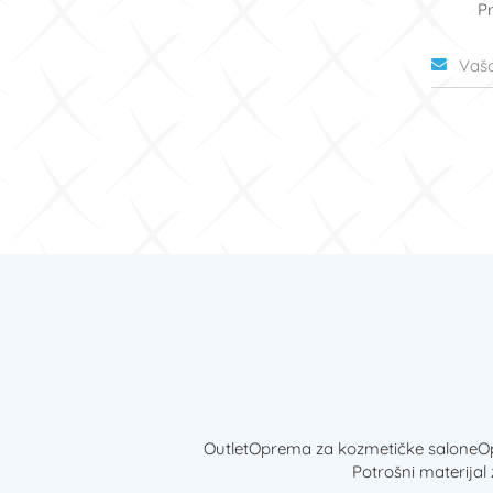
Pr
Outlet
Oprema za kozmetičke salone
Op
Potrošni materijal