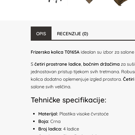
OPIS
RECENZIJE (0)
Frizerska kolica T0165A
idealan su izbor za salone 
S
četiri prostrane ladice
,
bočnim držačima
za suši
jednostavan pristup tijekom svih tretmana. Robusn
kolica dodatno oplemenjuje izgled prostora.
Četir
salone svih veličina.
Tehničke specifikacije:
Materijal:
Plastika visoke čvrstoće
Boja:
Crna
Broj ladica:
4 ladice