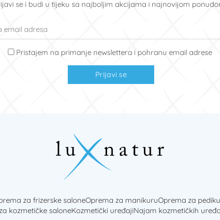
ijavi se i budi u tijeku sa najboljim akcijama i najnovijom ponud
Pristajem na primanje newslettera i pohranu email adrese
Prijavi se
rema za frizerske salone
Oprema za manikuru
Oprema za pediku
 za kozmetičke salone
Kozmetički uređaji
Najam kozmetičkih uređa