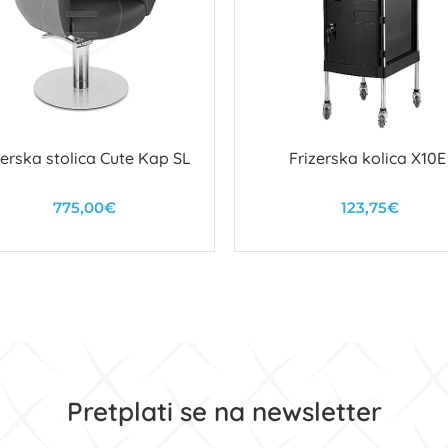
zerska stolica Cute Kap SL
Frizerska kolica X10E
775,00€
123,75€
U košaricu
U košaricu
Pretplati se na newsletter