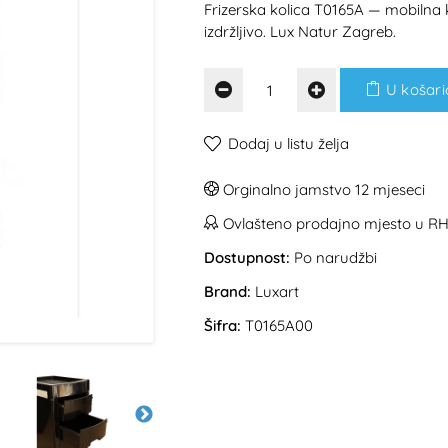
Frizerska kolica T0165A — mobilna k
izdržljivo. Lux Natur Zagreb.
U košari
Dodaj u listu želja
Orginalno jamstvo 12 mjeseci
Ovlašteno prodajno mjesto u R
Dostupnost:
Po narudžbi
Brand:
Luxart
Šifra:
T0165A00