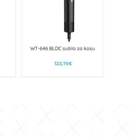
WT-646 BLDC sušilo za kosu
Glavoper
123,75€
U košaricu