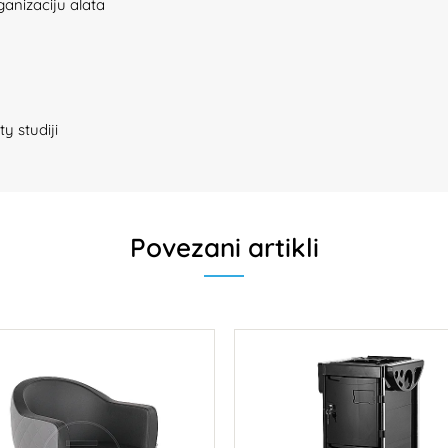
anizaciju alata
y studiji
Povezani artikli