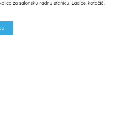
olica za salonsku radnu stanicu. Ladice, kotačići,
cu
H