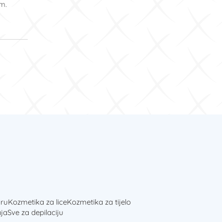
om.
ru
Kozmetika za lice
Kozmetika za tijelo
ja
Sve za depilaciju