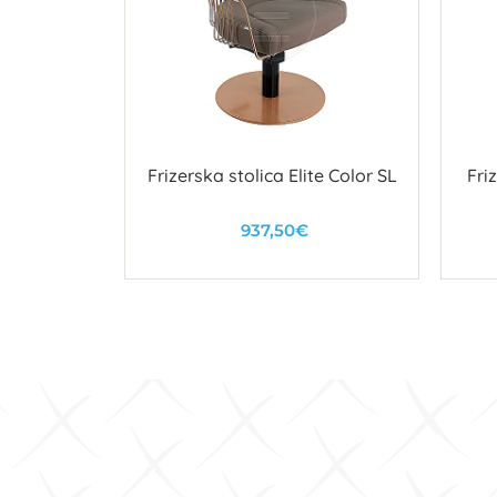
boje T0144
Frizerska stolica Elite Color SL
Fri
937,50€
u
U košaricu