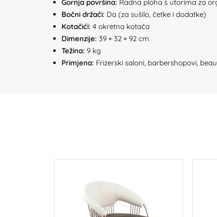
Gornja površina:
Radna ploha s utorima za org
Bočni držači:
Da (za sušilo, četke i dodatke)
Kotačići:
4 okretna kotača
Dimenzije:
39 × 32 × 92 cm
Težina:
9 kg
Primjena:
Frizerski saloni, barbershopovi, beaut