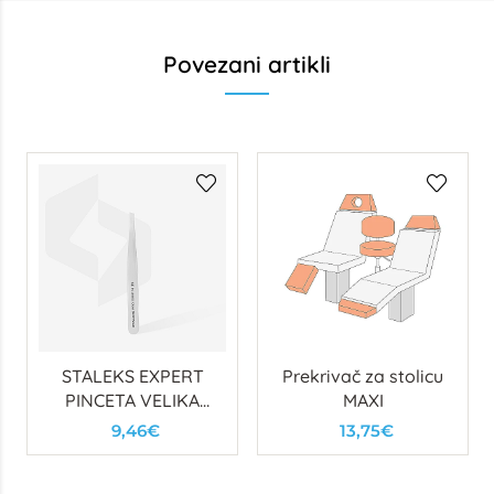
Povezani artikli
STALEKS EXPERT
Prekrivač za stolicu
PINCETA VELIKA
MAXI
KOSI VRH
9,46€
13,75€