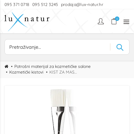
095 371 0718
095 512 3245
prodaja@lux-natur.hr
0
Potrošni materijal za kozmetičke salone
Kozmetički kistovi
KIST ZA MASKU - NYLON