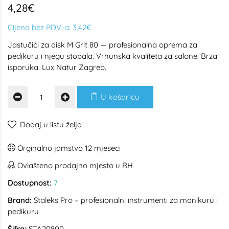
4,28€
Cijena bez PDV-a:
3,42€
Jastučići za disk M Grit 80 — profesionalna oprema za
pedikuru i njegu stopala. Vrhunska kvaliteta za salone. Brza
isporuka. Lux Natur Zagreb.
U košaricu
Dodaj u listu želja
Orginalno jamstvo 12 mjeseci
Ovlašteno prodajno mjesto u RH
Dostupnost:
7
Brand:
Staleks Pro – profesionalni instrumenti za manikuru i
pedikuru
Šifra:
STA20800