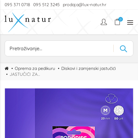
095 371 0718
095 512 3245
prodaja@lux-natur.hr
0
Oprema za pedikuru
Diskovi i zamjenski jastučići
JASTUČIĆI ZA DISK M GRIT 80