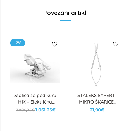
Povezani artikli
-2%
Stolica za pedikuru
STALEKS EXPERT
HIX – Električna
MIKRO ŠKARICE
kozmetička stolica
ZAOBLJENE 15mm
1.061,25€
21,90€
1.086,25€
za pedikerske salone