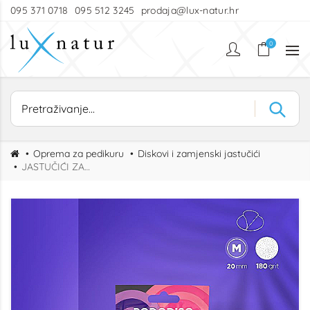
095 371 0718
095 512 3245
prodaja@lux-natur.hr
0
Oprema za pedikuru
Diskovi i zamjenski jastučići
JASTUČIĆI ZA DISK M GRIT 180