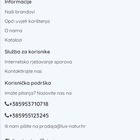
Informacije
Naši brandovi
Opći uvjeti korištenja
O nama
Katalozi
Služba za korisnike
Internetsko rješavanje sporova
Kontaktirajte nas
Korisnička podrška
Imate pitanja? Nazovite nas na
+385953710718
+385955123245
Ili nam pišite na
prodaja@lux-natur.hr