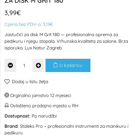
ZA DISK M GRIT 180
3,99€
Cijena bez PDV-a:
3,19€
Jastučići za disk M Grit 180 — profesionalna oprema za
pedikuru i njegu stopala. Vrhunska kvaliteta za salone. Brza
isporuka. Lux Natur Zagreb.
U košaricu
Dodaj u listu želja
Orginalno jamstvo 12 mjeseci
Ovlašteno prodajno mjesto u RH
Dostupnost:
Po narudžbi
Brand:
Staleks Pro – profesionalni instrumenti za manikuru i
pedikuru