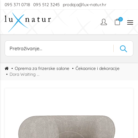
095 371 0718
095 512 3245
prodaja@lux-natur.hr
0
Oprema za frizerske salone
Čekaonice i dekoracije
Dora Waiting Chair