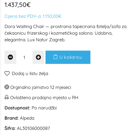
1.437,50€
Cijena bez PDV-a:
1.150,00€
Dora Waiting Chair — prostrana tapecirana fotelja/sofa za
čekaonicu frizerskog i kozmetičkog salona. Udobna,
elegantna. Lux Natur Zagreb.
U košaricu
Dodaj u listu želja
Orginalno jamstvo 12 mjeseci
Ovlašteno prodajno mjesto u RH
Dostupnost:
Po narudžbi
Brand:
Alpeda
Šifra:
AL30106000087