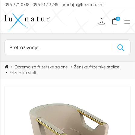
095 371 0718
095 512 3245
prodaja@lux-natur.hr
0
Oprema za frizerske salone
Ženske frizerske stolice
Frizerska stolica Sacha GOLD RL