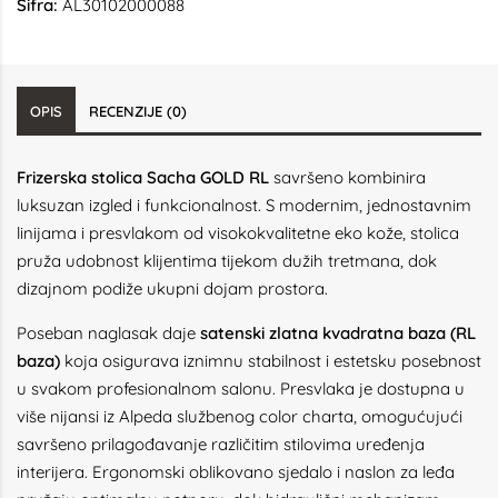
Šifra:
AL30102000088
OPIS
RECENZIJE (0)
Frizerska stolica Sacha GOLD RL
savršeno kombinira
luksuzan izgled i funkcionalnost. S modernim, jednostavnim
linijama i presvlakom od visokokvalitetne eko kože, stolica
pruža udobnost klijentima tijekom dužih tretmana, dok
dizajnom podiže ukupni dojam prostora.
Poseban naglasak daje
satenski zlatna kvadratna baza (RL
baza)
koja osigurava iznimnu stabilnost i estetsku posebnost
u svakom profesionalnom salonu. Presvlaka je dostupna u
više nijansi iz Alpeda službenog color charta, omogućujući
savršeno prilagođavanje različitim stilovima uređenja
interijera. Ergonomski oblikovano sjedalo i naslon za leđa