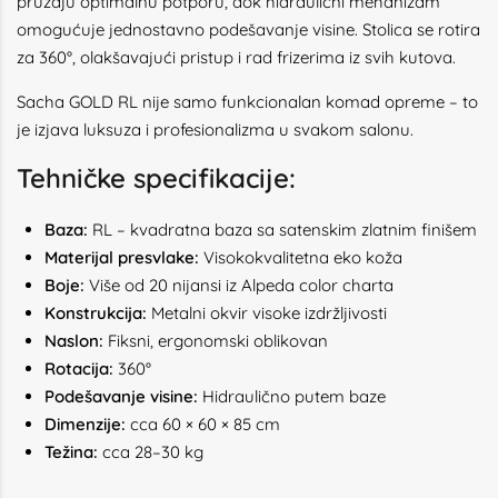
pružaju optimalnu potporu, dok hidraulični mehanizam
omogućuje jednostavno podešavanje visine. Stolica se rotira
za 360°, olakšavajući pristup i rad frizerima iz svih kutova.
Sacha GOLD RL nije samo funkcionalan komad opreme – to
je izjava luksuza i profesionalizma u svakom salonu.
Tehničke specifikacije:
Baza:
RL – kvadratna baza sa satenskim zlatnim finišem
Materijal presvlake:
Visokokvalitetna eko koža
Boje:
Više od 20 nijansi iz Alpeda color charta
Konstrukcija:
Metalni okvir visoke izdržljivosti
Naslon:
Fiksni, ergonomski oblikovan
Rotacija:
360°
Podešavanje visine:
Hidraulično putem baze
Dimenzije:
cca 60 × 60 × 85 cm
Težina:
cca 28–30 kg