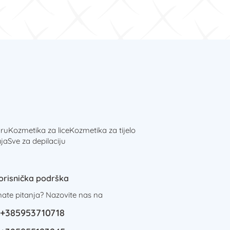
ru
Kozmetika za lice
Kozmetika za tijelo
ja
Sve za depilaciju
orisnička podrška
mate pitanja? Nazovite nas na
+385953710718