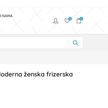
O NAMA
0
0
oderna ženska frizerska