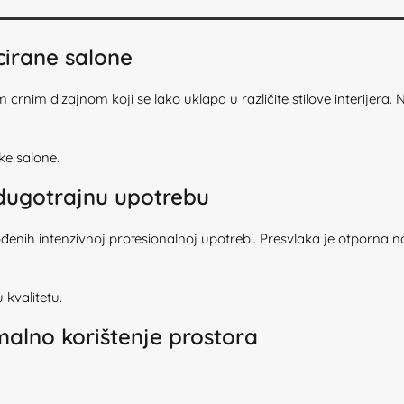
icirane salone
nim dizajnom koji se lako uklapa u različite stilove interijera. N
ke salone.
a dugotrajnu upotrebu
agođenih intenzivnoj profesionalnoj upotrebi. Presvlaka je otporna
kvalitetu.
alno korištenje prostora