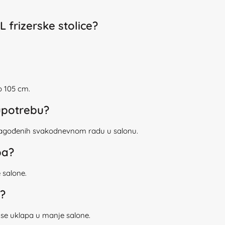
 frizerske stolice?
o 105 cm.
upotrebu?
rilagođenih svakodnevnom radu u salonu.
pa?
 salone.
?
o se uklapa u manje salone.